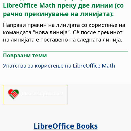
LibreOffice Math преку две линии (со
рачно прекинување на линијата):
Направи прекин на линијата со користење на
командата "нова линија". Сѐ после прекинот
на линијата е поставено на следната линија.
Поврзани теми
Упатства за користење на LibreOffice Math
Please support us!
LibreOffice Books