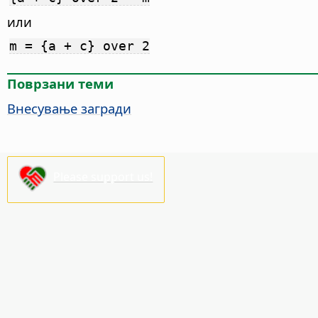
или
m = {a + c} over 2
Поврзани теми
Внесување загради
Please support us!