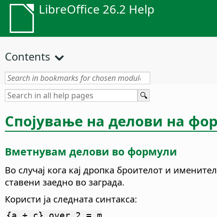
LibreOffice 26.2 Help
Contents
Спојување на делови на фо
Вметнувам делови во формули
Во случај кога кај дропка броителот и именител
ставени заедно во заграда.
Користи ја следната синтакса:
{a + c} over 2 = m