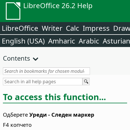
LibreOffice 26.2 Help
LibreOffice
Writer
Calc
Impress
Dra
English (USA)
Amharic
Arabic
Asturia
Contents
To access this function...
Одберете
Уреди - Следен маркер
F4 копчето