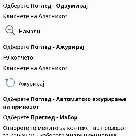
Одберете
Поглед - Одзумирај
Кликнете на Алатникот
Намали
Одберете
Поглед - Ажурирај
F9 копчето
Кликнете на Алатникот
Ажурирај
Одберете
Поглед - Автоматско ажурирање
на приказот
Одберете
Преглед - Избор
Отворете го менито за контекст во прозорот
за команди - изберете
Унарни/Бинарни