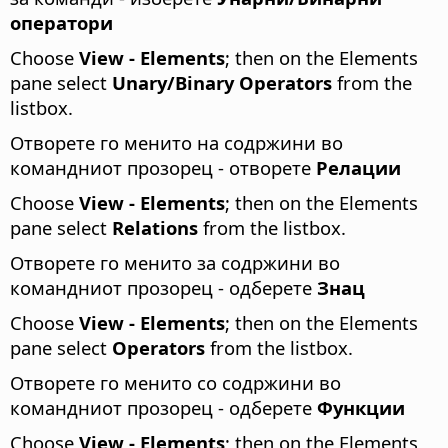
оператори
Choose
View - Elements
; then on the Elements
pane select
Unary/Binary Operators
from the
listbox.
Отворете го менито на содржини во
командниот прозорец - отворете
Релации
Choose
View - Elements
; then on the Elements
pane select
Relations
from the listbox.
Отворете го менито за содржини во
командниот прозорец - одберете
Знац
Choose
View - Elements
; then on the Elements
pane select
Operators
from the listbox.
Отворете го менито со содржини во
командниот прозорец - одберете
Функции
Choose
View - Elements
; then on the Elements