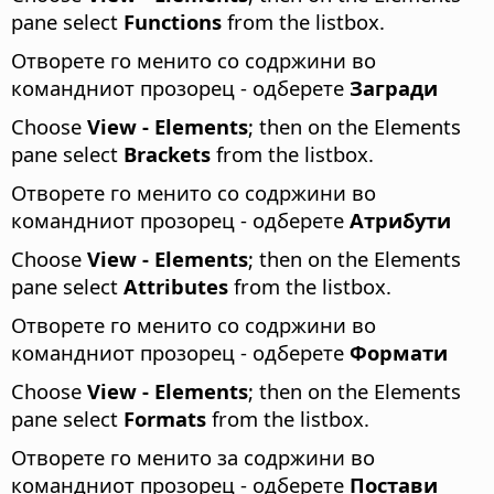
pane select
Functions
from the listbox.
Отворете го менито со содржини во
командниот прозорец - одберете
Загради
Choose
View - Elements
; then on the Elements
pane select
Brackets
from the listbox.
Отворете го менито со содржини во
командниот прозорец - одберете
Атрибути
Choose
View - Elements
; then on the Elements
pane select
Attributes
from the listbox.
Отворете го менито со содржини во
командниот прозорец - одберете
Формати
Choose
View - Elements
; then on the Elements
pane select
Formats
from the listbox.
Отворете го менито за содржини во
командниот прозорец - одберете
Постави