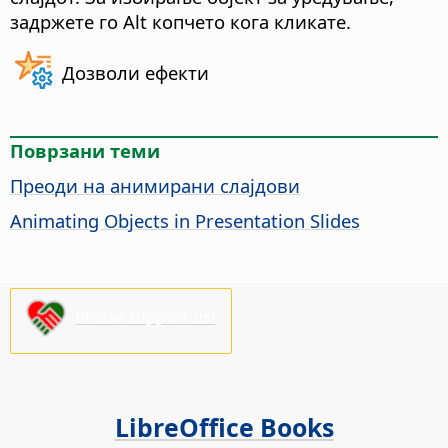
задржете го
Alt
копчето кога кликате.
Дозволи ефекти
Поврзани теми
Преоди на анимирани слајдови
Animating Objects in Presentation Slides
Please support us!
LibreOffice Books