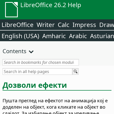
LibreOffice 26.2 Help
LibreOffice
Writer
Calc
Impress
Dra
English (USA)
Amharic
Arabic
Asturia
Contents
Дозволи ефекти
Пушта преглед на ефектот на анимација кој е
доделен на објект, кога кликате на објект во
слајдот. За избирање објект за уредување,