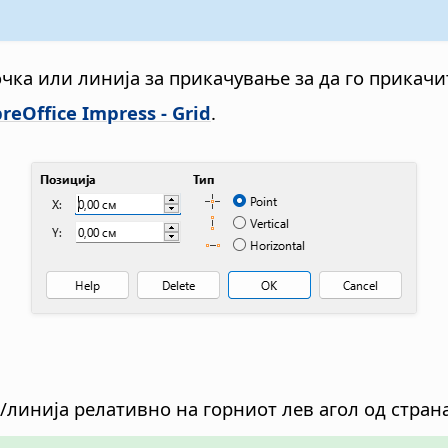
очка или линија за прикачување за да го прикачи
breOffice Impress - Grid
.
/линија релативно на горниот лев агол од страна