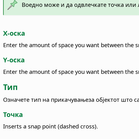
Воедно може и да одвлечкате точка или 
X-оска
Enter the amount of space you want between the sna
Y-оска
Enter the amount of space you want between the sn
Тип
Означете тип на прикачувањеза објектот што са
Точка
Inserts a snap point (dashed cross).