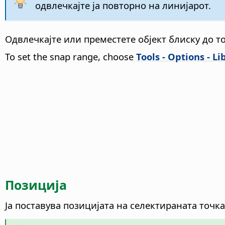
одвлечкајте ја повторно на линијарот.
Одвлечкајте или преместете објект блиску до т
To set the snap range, choose
Tools - Options - Li
Позиција
Ја поставува позицијата на селектираната точка