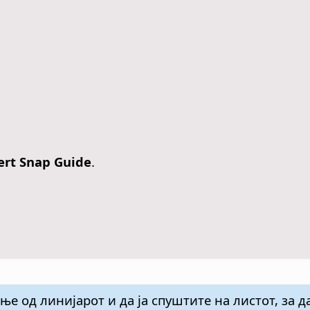
ert Snap Guide
.
е од линијарот и да ја спуштите на листот, за 