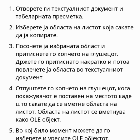
Отворете ги текстуалниот документ и
табеларната пресметка.
Изберете ја областа на листот која сакате
да ја копирате.
Посочете ја избраната област и
притиснете го копчето на глушецот.
Држете го притиснато накратко и потоа
повлечете ја областа во текстуалниот
документ.
Отпуштете го копчето на глушецот, кога
покажувачот е поставен на местото каде
што сакате да се вметне областа на
листот. Областа на листот се вметнува
како OLE објект.
Во кој било момент можете да го
изберете и уредите OLE објектот.