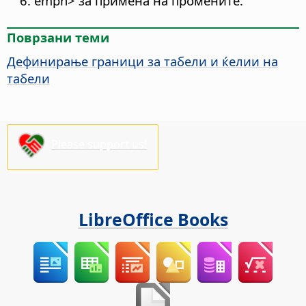
emph> за примена на промените.
Поврзани теми
Дефинирање граници за табели и ќелии на
табели
Please support us!
LibreOffice Books