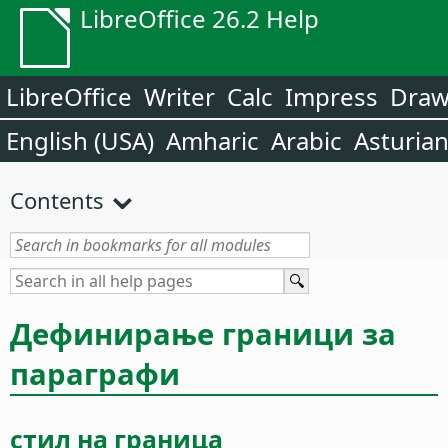
LibreOffice 26.2 Help
LibreOffice
Writer
Calc
Impress
Dra
English (USA)
Amharic
Arabic
Asturia
Contents
Дефинирање граници за
параграфи
стил на граница