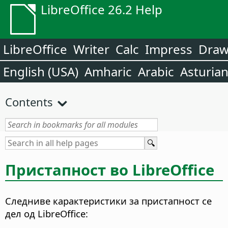
LibreOffice 26.2 Help
LibreOffice
Writer
Calc
Impress
Dra
English (USA)
Amharic
Arabic
Asturia
Contents
Пристапност во
LibreOffice
Следниве карактеристики за пристапност се
дел од
LibreOffice
: