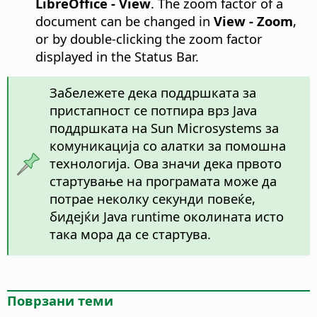
LibreOffice
- View
. The zoom factor of a
document can be changed in
View - Zoom
,
or by double-clicking the zoom factor
displayed in the Status Bar.
Забележете дека поддршката за
пристапност се потпира врз Java
поддршката на Sun Microsystems за
комуникација со алатки за помошна
технологија. Ова значи дека првото
стартување на програмата може да
потрае неколку секунди повеќе,
бидејќи Java runtime околината исто
така мора да се стартува.
Поврзани теми