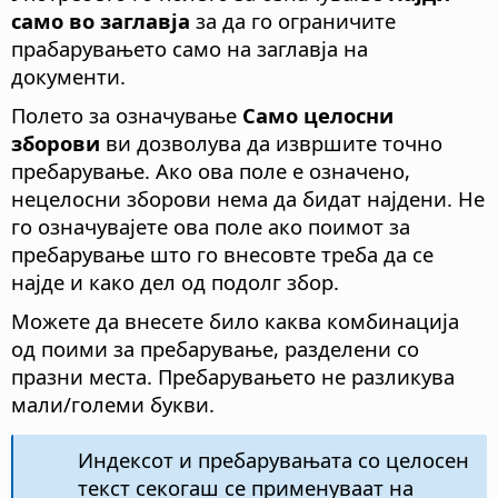
само во заглавја
за да го ограничите
прабарувањето само на заглавја на
документи.
Полето за означување
Само целосни
зборови
ви дозволува да извршите точно
пребарување. Ако ова поле е означено,
нецелосни зборови нема да бидат најдени. Не
го означувајете ова поле ако поимот за
пребарување што го внесовте треба да се
најде и како дел од подолг збор.
Можете да внесете било каква комбинација
од поими за пребарување, разделени со
празни места. Пребарувањето не разликува
мали/големи букви.
Индексот и пребарувањата со целосен
текст секогаш се применуваат на