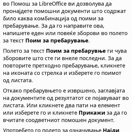
во Помош за LibreOffice ви дозволува да
пронајдете помошни документи што содржат
било каква комбинација од поими за
пребарување. За да го направите ова,
напишете еден или повеќе зборови во полето
за текст
Поим за пребарување
.
Полето за текст
Поим за пребарувње
ги чува
зборовите што сте ги внеле последни. За да
повторите претходно пребарување, кликнете
на иконата со стрелка и изберете го поимот
од листата.
Откако пребарувњето е извршено, заглавјата
на документите од резултатот се појавуваат во
листата. Или кликнете два пати на елемент
или изберете го и кликнете
Прикажи
за да го
вчитате соодветниот помошен документ.
Употребето го полето за означување
Најди