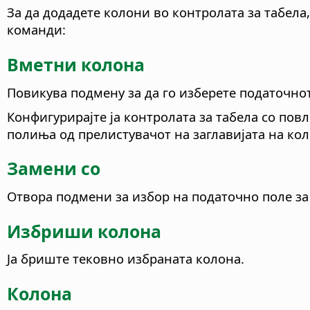
За да додадете колони во контролата за табела,
команди:
Вметни колона
Повикува подмену за да го изберете податочнот
Конфигурирајте ја контролата за табела со пов
полиња од прелистувачот на заглавијата на ко
Замени со
Отвора подмени за избор на податочно поле за
Избриши колона
Ја бриште тековно избраната колона.
Колона