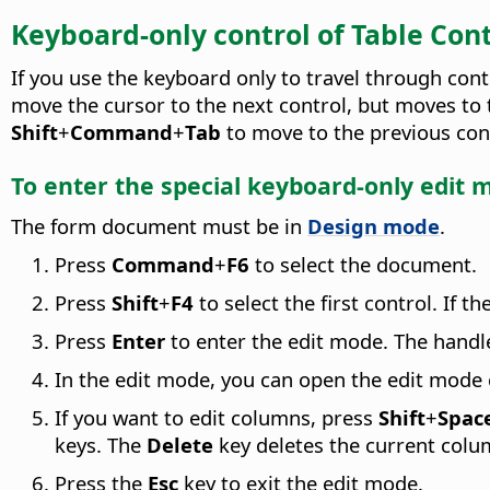
Keyboard-only control of
Table Cont
If you use the keyboard only to travel through cont
move the cursor to the next control, but moves to 
Shift
+
Command
+
Tab
to move to the previous con
To enter the special keyboard-only edit 
The form document must be in
Design mode
.
Press
Command
+
F6
to select the document.
Press
Shift
+
F4
to select the first control. If th
Press
Enter
to enter the edit mode. The handl
In the edit mode, you can open the edit mode
If you want to edit columns, press
Shift
+
Spac
keys. The
Delete
key deletes the current colu
Press the
Esc
key to exit the edit mode.