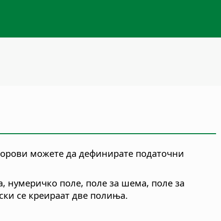
зборови можете да дефинирате податочни
а, нумеричко поле, поле за шема, поле за
ски се креираат две полиња.