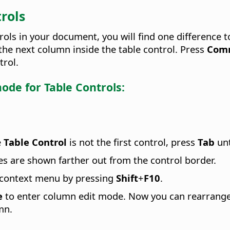
rols
rols in your document, you will find one difference t
the next column inside the table control. Press
Com
trol.
mode for
Table Controls
:
e
Table Control
is not the first control, press
Tab
unt
es are shown farther out from the control border.
 context menu by pressing
Shift
+
F10
.
e
to enter column edit mode. Now you can rearrange
mn.