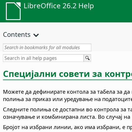
LibreOffice 26.2 Help
Contents
Специјални совети за контр
Можете да дефинирате контола за табела за да
полиња за приказ или уредување на податоците
Следните полиња се достапни во контрола за таб
означување и комбинирана листа. Во случај на
Бројот на избрани линии, ако има избрани, е п