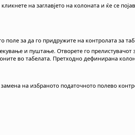
 кликнете на заглавјето на колоната и ќе се пој
о поле за да го придружите на контролата за таб
лекување и пуштање. Отворете го прелистувачот 
лоните во табелата. Претходно дефинирана колон
 замена на избраното податочното полево контро