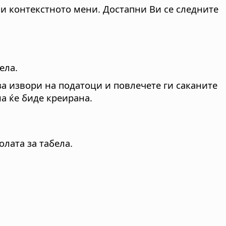
ави контекстното мени. Достапни Ви се следните
ела.
за извори на податоци и повлечете ги саканите
а ќе биде креирана.
лата за табела.