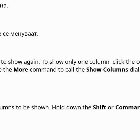
на.
 се менуваат.
 to show again.
To show only one column, click the c
e the
More
command to call the
Show Columns
dial
olumns to be shown. Hold down the
Shift
or
Comma