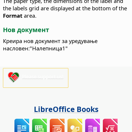
The paper type, the dimensions of the label and
the labels grid are displayed at the bottom of the
Format
area.
Нов документ
Креира нов документ за уредување
насловен:"Налепница1"
Please support us!
LibreOffice Books