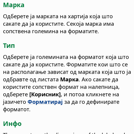
Марка
Одберете ја марката на хартија која што
сакате да ја користите.
Секоја марка има
сопствена големина на форматите.
Тип
Одберете ја големината на форматот која што
сакате да ја користите. Форматите кои што се
на располагање зависат од марката која што ја
одбравте од листата
Марка
. Ако сакате да
користите сопствен формат на налепница,
одберете
[Корисник]
, и потоа кликнете на
јазичето
Форматирај
за да го дефинирате
форматот.
Инфо