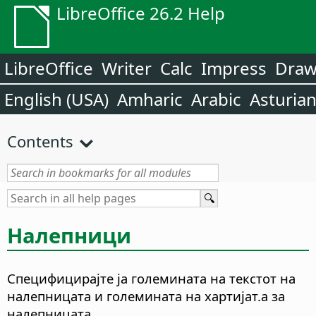
LibreOffice 26.2 Help
LibreOffice
Writer
Calc
Impress
Dra
English (USA)
Amharic
Arabic
Asturia
Contents
Налепници
Специфицирајте ја големината на текстот на
налепницата и големината на хартијат.а за
налепницата