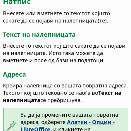
Натпис
Внесете или вметнете го текстот којшто
сакате да се појави на налепницата(те).
Текст на налепницата
Внесете го текстот кој што сакате да се појави
на налепницата. Исто така можете да
вметнете и поле од бази на податоци.
Адреса
Креира налепница со вашата повратна адреса.
Текстот кој што тековно се наоѓа во
Текст на
налепницата
се пребришува.
За да ја промените вашата повратна
адреса, одберете
Алатки - Опции -
LibreOffice
, и кликнете на