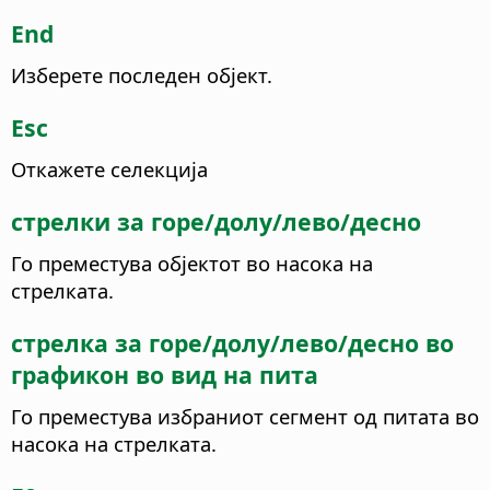
End
Изберете последен објект.
Esc
Откажете селекција
стрелки за горе/долу/лево/десно
Го преместува објектот во насока на
стрелката.
стрелка за горе/долу/лево/десно во
графикон во вид на пита
Го преместува избраниот сегмент од питата во
насока на стрелката.