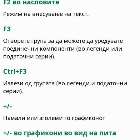
F2 во насловите
Режим на внесување на текст.
F3
Отворете група за да можете да уредувате
поединечни компоненти (во легенди или
податочни серии).
Ctrl+F3
Излези од групата (во легенди и податочни
серии).
+/-
Намали или зголеми го графиконот
+/- во графикони во вид на пита