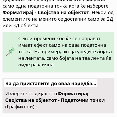
само една податочна точка кога ќе изберете
Форматирај - Својства на објектот
. Некои од
елементите на менито се достапни само за 2Д
или 3Д објекти.
Секои промени кое ќе се направат
имаат ефект само на оваа податочна
точка. На пример, ако ја уредите бојата
на лентата, само бојата на таа лента ќе
биде различна.
За да пристапите до оваа наредба...
Изберете го дијалогот
Форматирај -
Својства на објектот - Податочни точки
(Графикони)