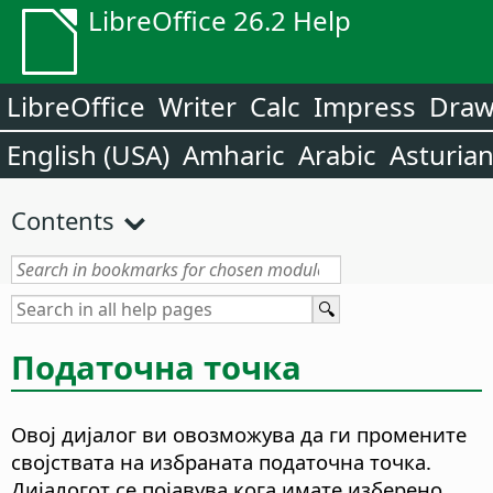
LibreOffice 26.2 Help
LibreOffice
Writer
Calc
Impress
Dra
English (USA)
Amharic
Arabic
Asturia
Contents
Податочна точка
Овој дијалог ви овозможува да ги промените
својствата на избраната податочна точка.
Дијалогот се појавува кога имате изберено