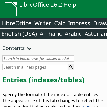
LibreOffice 26.2 Help
LibreOffice
Writer
Calc
Impress
Dra
English (USA)
Amharic
Arabic
Asturia
Contents
Entries (indexes/tables)
Specify the format of the index or table entries.
The appearance of this tab changes to reflect the
type of index that you selected on the
Type
tab.