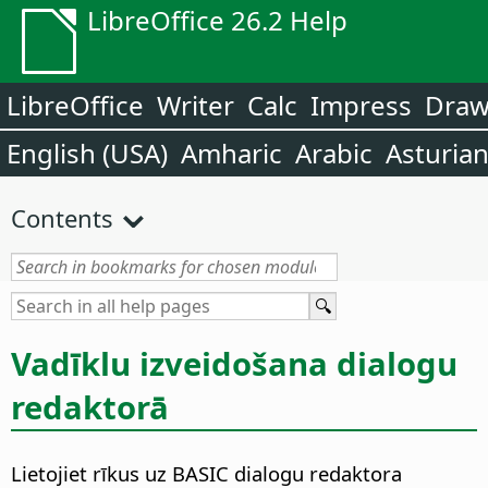
LibreOffice 26.2 Help
LibreOffice
Writer
Calc
Impress
Dra
English (USA)
Amharic
Arabic
Asturia
Contents
Vadīklu izveidošana dialogu
redaktorā
Lietojiet rīkus uz BASIC dialogu redaktora