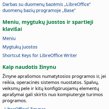
Darbas su duomenų bazėmis „LibreOffice“
duomenų bazių programoje „Base“
Meniu, mygtukų juostos ir spartieji
klavišai
Meniu
Mygtukų juostos
Shortcut Keys for LibreOffice Writer
Kaip naudotis žinynu
Žinyne aprašomos numatytosios programos ir, jei
reikia, operacinės sistemos nuostatos. Spalvų,
veiksmų pele ir kitų konfigūruojamų elementų
aprašymai gali skirtis nuo kompiuteryje turimos
programos.
„LibreOffice“ žinynas