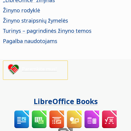
Žinyno rodyklė
Žinyno straipsnių žymelės
Turinys – pagrindinės žinyno temos
Pagalba naudotojams
Paremkite mus!
LibreOffice Books