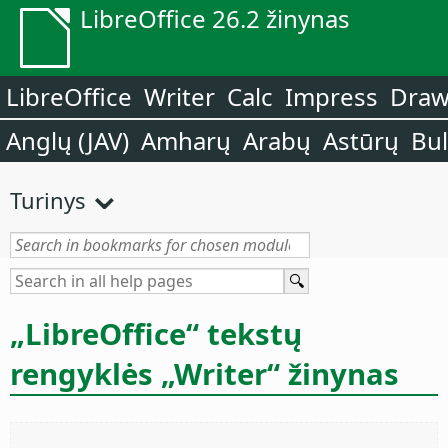
LibreOffice 26.2 žinynas
LibreOffice
Writer
Calc
Impress
Dra
Anglų (JAV)
Amharų
Arabų
Astūrų
Bu
Turinys
„LibreOffice“ tekstų
rengyklės „Writer“ žinynas