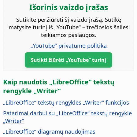
Išorinis vaizdo įrašas
Sutikite peržiūrėti šį vaizdo įrašą. Sutikę
matysite turinį iš „YouTube“ – trečiosios šalies
teikiamos paslaugos.
„YouTube“ privatumo politika
Sutikti žiūrėti „YouTube“ turinį
Kaip naudotis „LibreOffice“ tekstų
rengykle „Writer“
„LibreOffice“ tekstų rengyklės „Writer“ funkcijos
Patarimai darbui su „LibreOffice“ tekstų rengykle
„Writer“
„LibreOffice“ diagramų naudojimas