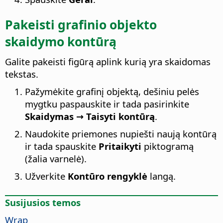
Pakeisti grafinio objekto
skaidymo kontūrą
Galite pakeisti figūrą aplink kurią yra skaidomas
tekstas.
Pažymėkite grafinį objektą, dešiniu pelės
mygtku paspauskite ir tada pasirinkite
Skaidymas → Taisyti kontūrą
.
Naudokite priemones nupiešti naują kontūrą
ir tada spauskite
Pritaikyti
piktogramą
(žalia varnelė).
Užverkite
Kontūro rengyklė
langą.
Susijusios temos
Wrap