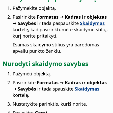
Pažymėkite objektą.
Pasirinkite
Formatas → Kadras ir objektas
→ Savybės
ir tada paspauskite
Skaidymas
kortelę, kad pasirinktumėte skaidymo stilių,
kurį norite pritaikyti.
Esamas skaidymo stilius yra parodomas
apvaliu punkto ženklu.
Nurodyti skaidymo savybes
Pažymėti objektą.
Pasirinkite
Formatas → Kadras ir objektas
→ Savybės
ir tada spauskite
Skaidymas
kortelę.
Nustatykite parinktis, kuriš norite.
Spauskite
Gerai
.