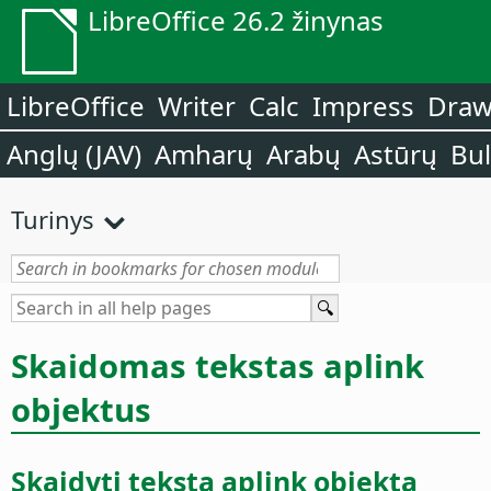
LibreOffice 26.2 žinynas
LibreOffice
Writer
Calc
Impress
Dra
Anglų (JAV)
Amharų
Arabų
Astūrų
Bu
Turinys
Skaidomas tekstas aplink
objektus
Skaidyti tekstą aplink objektą