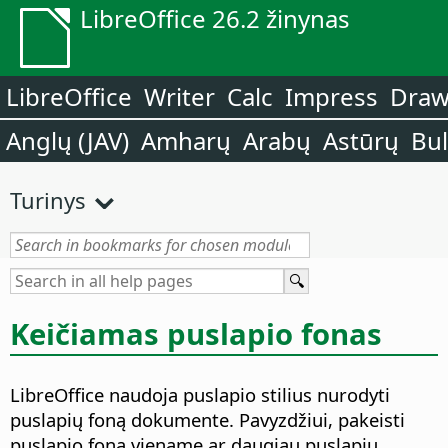
LibreOffice 26.2 žinynas
LibreOffice
Writer
Calc
Impress
Dra
Anglų (JAV)
Amharų
Arabų
Astūrų
Bu
Turinys
Keičiamas puslapio fonas
LibreOffice naudoja puslapio stilius nurodyti
puslapių foną dokumente. Pavyzdžiui, pakeisti
puslapio foną viename ar daugiau puslapių