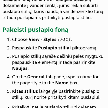
dokumente į vandenženklį, jums reikia sukurti
puslapio stilių, kuris naudoja vandenženklio foną
ir tada puslapiams pritaikyti puslapio stilių.
Pakeisti puslapio foną
Choose
View - Styles
.
(F11)
Paspauskite
Puslapio stiliai
piktogramą.
Puslapio stilių sąraše dešiniu pelės mygtuku
paspauskite elementą ir tada pasirinkite
Naujas
.
On the
General
tab page, type a name for
the page style in the
Name
box.
Kitas stilius
langelyje pasirinkite puslapio
stilių, kurį norite pritaikyti kitam puslapiui.
Pritaikyti naują puslapio stilių tik vienam