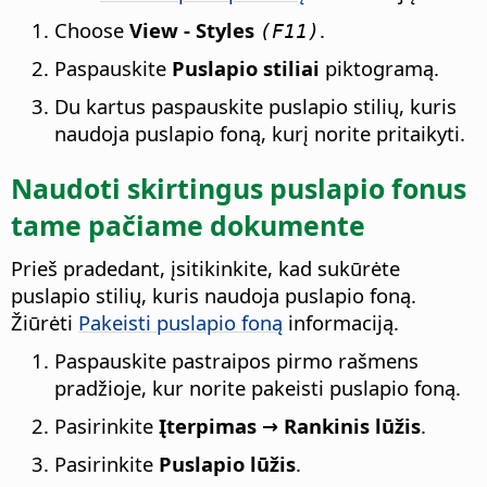
Choose
View - Styles
.
(F11)
Paspauskite
Puslapio stiliai
piktogramą.
Du kartus paspauskite puslapio stilių, kuris
naudoja puslapio foną, kurį norite pritaikyti.
Naudoti skirtingus puslapio fonus
tame pačiame dokumente
Prieš pradedant, įsitikinkite, kad sukūrėte
puslapio stilių, kuris naudoja puslapio foną.
Žiūrėti
Pakeisti puslapio foną
informaciją.
Paspauskite pastraipos pirmo rašmens
pradžioje, kur norite pakeisti puslapio foną.
Pasirinkite
Įterpimas → Rankinis lūžis
.
Pasirinkite
Puslapio lūžis
.