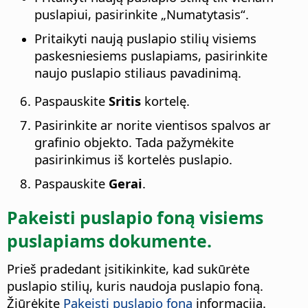
puslapiui, pasirinkite „Numatytasis“.
Pritaikyti naują puslapio stilių visiems
paskesniesiems puslapiams, pasirinkite
naujo puslapio stiliaus pavadinimą.
Paspauskite
Sritis
kortelę.
Pasirinkite ar norite vientisos spalvos ar
grafinio objekto. Tada pažymėkite
pasirinkimus iš kortelės puslapio.
Paspauskite
Gerai
.
Pakeisti puslapio foną visiems
puslapiams dokumente.
Prieš pradedant įsitikinkite, kad sukūrėte
puslapio stilių, kuris naudoja puslapio foną.
Žiūrėkite
Pakeisti puslapio foną
informaciją.