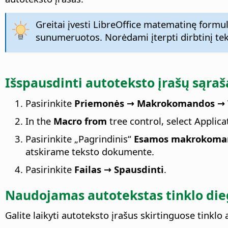
Greitai įvesti LibreOffice matematinę formul
sunumeruotos. Norėdami įterpti dirbtinį tek
Išspausdinti autoteksto įrašų sąraš
Pasirinkite
Priemonės → Makrokomandos → T
In the
Macro from
tree control, select Applic
Pasirinkite „Pagrindinis“
Esamos makrokoman
atskirame teksto dokumente.
Pasirinkite
Failas → Spausdinti
.
Naudojamas autotekstas tinklo di
Galite laikyti autoteksto įrašus skirtinguose tinklo