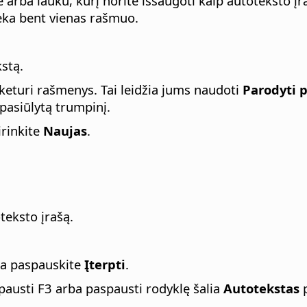
e arba lauku, kurį norite išsaugoti kaip autoteksto įra
seka bent vienas rašmuo.
kstą.
 keturi rašmenys. Tai leidžia jums naudoti
Parodyti 
 pasiūlytą trumpinį.
irinkite
Naujas
.
teksto įrašą.
ada paspauskite
Įterpti
.
spausti F3 arba paspausti rodyklę šalia
Autotekstas
p