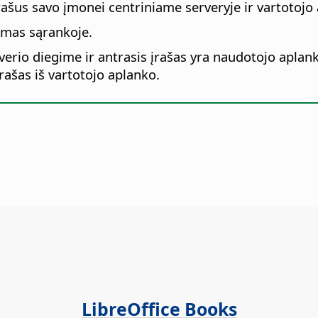
 įrašus savo įmonei centriniame serveryje ir vartotoj
amas sąrankoje.
rverio diegime ir antrasis įrašas yra naudotojo aplank
ašas iš vartotojo aplanko.
LibreOffice Books