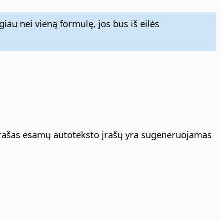
giau nei vieną formulę, jos bus iš eilės
ąrašas esamų autoteksto įrašų yra sugeneruojamas