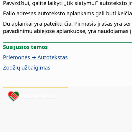
Pavyzdžiui, galite laikyti „tik siatymui“ autoteksto
Failo adresas autoteksto aplankams gali būti keiči
Du aplankai yra pateikti čia. Pirmasis įrašas yra se
pavadinimu abiejose aplankuose, yra naudojamas įr
Susijusios temos
Priemonės → Autotekstas
Žodžių užbaigimas
Paremkite mus!