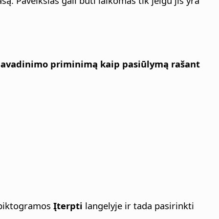
šą. Paveikslas gali būti laikomas tik jeigu jis yra
pavadinimo priminimą kaip pasiūlymą rašant
iktogramos
Įterpti
langelyje ir tada pasirinkti