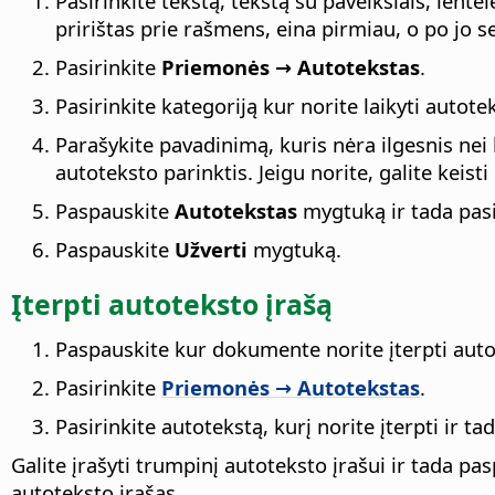
Pasirinkite tekstą, tekstą su paveikslais, lentel
pririštas prie rašmens, eina pirmiau, o po jo 
Pasirinkite
Priemonės → Autotekstas
.
Pasirinkite kategoriją kur norite laikyti autote
Parašykite pavadinimą, kuris nėra ilgesnis nei
autoteksto parinktis. Jeigu norite, galite keisti
Paspauskite
Autotekstas
mygtuką ir tada pas
Paspauskite
Užverti
mygtuką.
Įterpti autoteksto įrašą
Paspauskite kur dokumente norite įterpti auto
Pasirinkite
Priemonės → Autotekstas
.
Pasirinkite autotekstą, kurį norite įterpti ir t
Galite įrašyti trumpinį autoteksto įrašui ir tada pa
autoteksto įrašas.