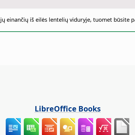
jų einančių iš eilės lentelių viduryje, tuomet būsite pa
LibreOffice Books