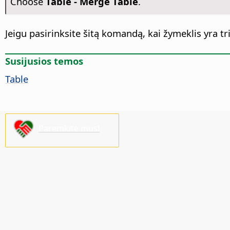
Choose
Table - Merge Table
.
Jeigu pasirinksite šitą komandą, kai žymeklis yra tri
Susijusios temos
Table
Paremkite mus!