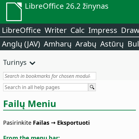
LibreOffice 26.2 žinynas
LibreOffice
Writer
Calc
Impress
Dra
Anglų (JAV)
Amharų
Arabų
Astūrų
Bu
Turinys
Failų Meniu
Pasirinkite
Failas → Eksportuoti
From the menu bar: