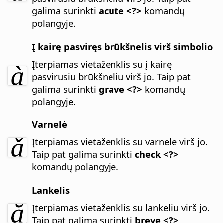
galima surinkti
acute <?>
komandų
polangyje.
Į kairę pasviręs brūkšnelis virš simbolio
Įterpiamas vietaženklis su į kairę
pasvirusiu brūkšneliu virš jo.
Taip pat
galima surinkti
grave <?>
komandų
polangyje.
Varnelė
Įterpiamas vietaženklis su varnele virš jo.
Taip pat galima surinkti
check <?>
komandų polangyje.
Lankelis
Įterpiamas vietaženklis su lankeliu virš jo.
Taip pat galima surinkti
breve <?>