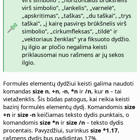
virš simbolio“, „lankelis“, „varnelė“,
„apskritimas“, „taškas“, „du taškai“, „trys
taškai“, „į kairę pasviręs brūkšnelis virš
simbolio“, „cirkumfleksas“, „tildė“ ir
„vektoriaus ženklas“ yra fiksuoto dydžio.
Jų ilgio ar pločio negalima keisti
priklausomai nuo rašmens ar jų sekos
ilgio.
Formulės elementų dydžiui keisti galima naudoti
komandas
size n
,
+n
,
-n
,
*n
ir
/n
, kur
n
– tai
vietaženklis. Šis būdas patogus, kai reikia keisti
bazinį formulės elementų dydį. Komandomis
size
+n
ir
size -n
keičiamas teksto dydis punktais, o
komandomis
size *n
ir
size /n
– teksto dydis
procentais. Pavyzdžiui, surinkus
size *1.17
,
rašmens dydis bus padidintas 17%.