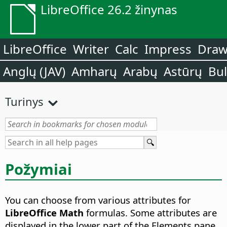
LibreOffice 26.2 žinynas
LibreOffice
Writer
Calc
Impress
Dra
Anglų (JAV)
Amharų
Arabų
Astūrų
Bu
Turinys
Požymiai
You can choose from various attributes for
LibreOffice Math
formulas. Some attributes are
displayed in the lower part of the Elements pane.