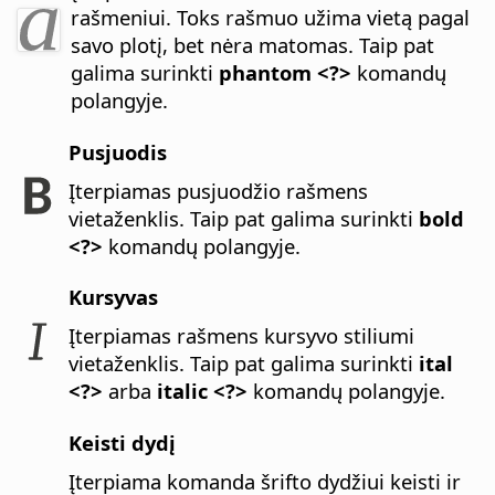
rašmeniui. Toks rašmuo užima vietą pagal
savo plotį, bet nėra matomas.
Taip pat
galima surinkti
phantom <?>
komandų
polangyje.
Pusjuodis
Įterpiamas pusjuodžio rašmens
vietaženklis.
Taip pat galima surinkti
bold
<?>
komandų polangyje.
Kursyvas
Įterpiamas rašmens kursyvo stiliumi
vietaženklis.
Taip pat galima surinkti
ital
<?>
arba
italic <?>
komandų polangyje.
Keisti dydį
Įterpiama komanda šrifto dydžiui keisti ir