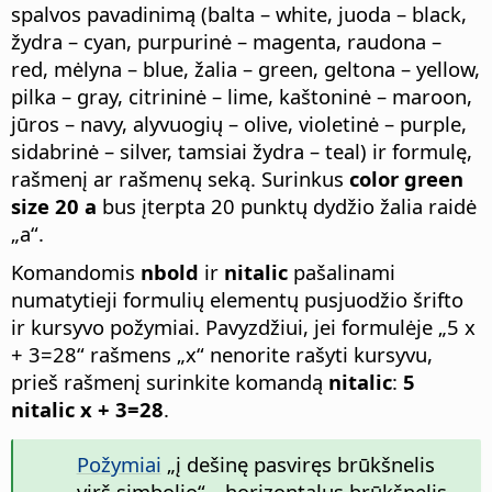
spalvos pavadinimą (balta – white, juoda – black,
žydra – cyan, purpurinė – magenta, raudona –
red, mėlyna – blue, žalia – green, geltona – yellow,
pilka – gray, citrininė – lime, kaštoninė – maroon,
jūros – navy, alyvuogių – olive, violetinė – purple,
sidabrinė – silver, tamsiai žydra – teal) ir formulę,
rašmenį ar rašmenų seką. Surinkus
color green
size 20 a
bus įterpta 20 punktų dydžio žalia raidė
„a“.
Komandomis
nbold
ir
nitalic
pašalinami
numatytieji formulių elementų pusjuodžio šrifto
ir kursyvo požymiai. Pavyzdžiui, jei formulėje „5 x
+ 3=28“ rašmens „x“ nenorite rašyti kursyvu,
prieš rašmenį surinkite komandą
nitalic
:
5
nitalic x + 3=28
.
Požymiai
„į dešinę pasviręs brūkšnelis
virš simbolio“, „horizontalus brūkšnelis