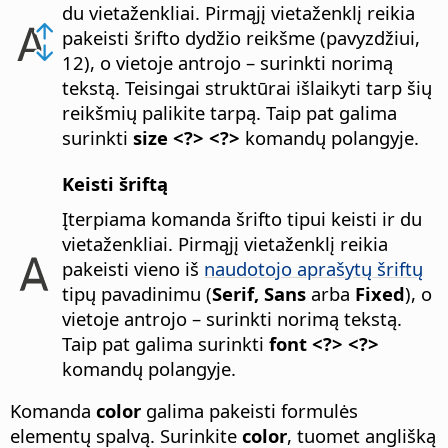
du vietaženkliai. Pirmąjį vietaženklį reikia
pakeisti šrifto dydžio reikšme (pavyzdžiui,
12), o vietoje antrojo – surinkti norimą
tekstą.
Teisingai struktūrai išlaikyti tarp šių
reikšmių palikite tarpą. Taip pat galima
surinkti
size <?> <?>
komandų polangyje.
Keisti šriftą
Įterpiama komanda šrifto tipui keisti ir du
vietaženkliai. Pirmąjį vietaženklį reikia
pakeisti vieno iš
naudotojo aprašytų šriftų
tipų pavadinimu (
Serif, Sans
arba
Fixed
), o
vietoje antrojo – surinkti norimą tekstą.
Taip pat galima surinkti
font <?> <?>
komandų polangyje.
Komanda
color
galima pakeisti formulės
elementų spalvą. Surinkite
color
, tuomet anglišką