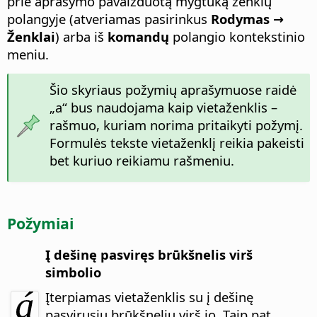
prie aprašymo pavaizduotą mygtuką ženklų
polangyje (atveriamas pasirinkus
Rodymas →
Ženklai
) arba iš
komandų
polangio kontekstinio
meniu.
Šio skyriaus požymių aprašymuose raidė
„a“ bus naudojama kaip vietaženklis –
rašmuo, kuriam norima pritaikyti požymį.
Formulės tekste vietaženklį reikia pakeisti
bet kuriuo reikiamu rašmeniu.
Požymiai
Į dešinę pasviręs brūkšnelis virš
simbolio
Įterpiamas vietaženklis su į dešinę
pasvirusiu brūkšneliu virš jo.
Taip pat