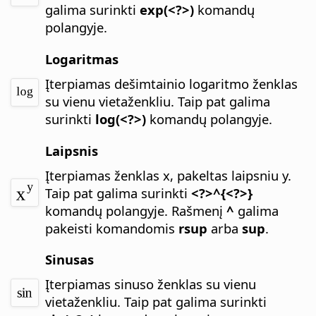
galima surinkti
exp(<?>)
komandų
polangyje.
Logaritmas
Įterpiamas dešimtainio logaritmo ženklas
su vienu vietaženkliu.
Taip pat galima
surinkti
log(<?>)
komandų polangyje.
Laipsnis
Įterpiamas ženklas x, pakeltas laipsniu y.
Taip pat galima surinkti
<?>^{<?>}
komandų polangyje. Rašmenį
^
galima
pakeisti komandomis
rsup
arba
sup
.
Sinusas
Įterpiamas sinuso ženklas su vienu
vietaženkliu.
Taip pat galima surinkti