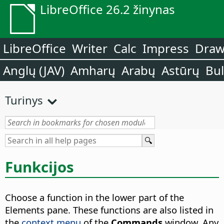
LibreOffice 26.2 žinynas
LibreOffice
Writer
Calc
Impress
Dra
Anglų (JAV)
Amharų
Arabų
Astūrų
Bu
Turinys
Funkcijos
Choose a function in the lower part of the
Elements pane. These functions are also listed in
the
context menu
of the
Commands
window. Any