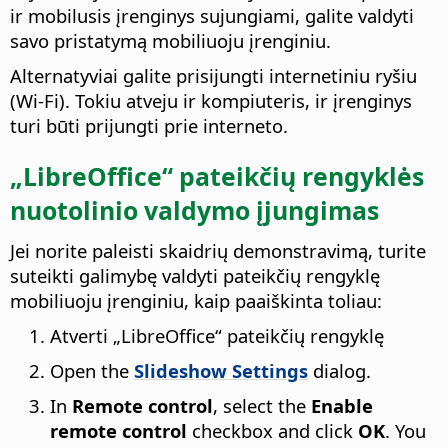
ir mobilusis įrenginys sujungiami, galite valdyti
savo pristatymą mobiliuoju įrenginiu.
Alternatyviai galite prisijungti internetiniu ryšiu
(Wi-Fi). Tokiu atveju ir kompiuteris, ir įrenginys
turi būti prijungti prie interneto.
„LibreOffice“ pateikčių rengyklės
nuotolinio valdymo įjungimas
Jei norite paleisti skaidrių demonstravimą, turite
suteikti galimybę valdyti pateikčių rengyklę
mobiliuoju įrenginiu, kaip paaiškinta toliau:
Atverti „LibreOffice“ pateikčių rengyklę
Open the
Slideshow Settings
dialog.
In
Remote control
, select the
Enable
remote control
checkbox and click
OK
. You