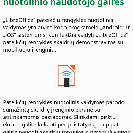
nuotolinio naudotojo gairės
„LibreOffice“ pateikčių rengyklės nuotolinis
valdymas yra atviro kodo programėlė „Android“ ir
„iOS“ sistemoms, kuri leidžia valdyti „LibreOffice“
pateikčių rengyklės skaidrių demonstravimą su
mobiliuoju įrenginiu.
Pateikčių rengyklės nuotolinis valdymas parodo
sumažintą skaidrę įrenginio ekrane su
atitinkamomis pastabomis. Slinkdami pirštu
ekrane galite keliauti per pristatymą. Taip pat
galite naudoti skaidrių mozaiką ir pereiti iš vienos