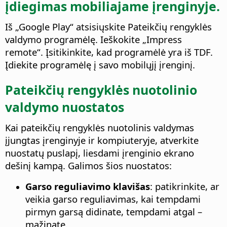
įdiegimas mobiliajame įrenginyje.
Iš „Google Play“ atsisiųskite Pateikčių rengyklės
valdymo programėlę. Ieškokite „Impress
remote“. Įsitikinkite, kad programėlė yra iš TDF.
Įdiekite programėlę į savo mobilųjį įrenginį.
Pateikčių rengyklės nuotolinio
valdymo nuostatos
Kai pateikčių rengyklės nuotolinis valdymas
įjungtas įrenginyje ir kompiuteryje, atverkite
nuostatų puslapį, liesdami įrenginio ekrano
dešinį kampą. Galimos šios nuostatos:
Garso reguliavimo klavišas
: patikrinkite, ar
veikia garso reguliavimas, kai tempdami
pirmyn garsą didinate, tempdami atgal –
mažinate.