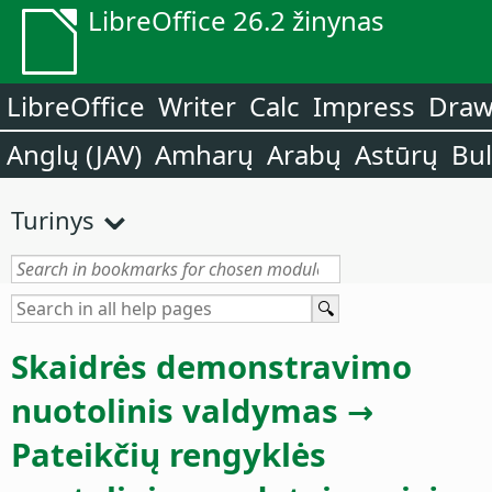
LibreOffice 26.2 žinynas
LibreOffice
Writer
Calc
Impress
Dra
Anglų (JAV)
Amharų
Arabų
Astūrų
Bu
Turinys
Skaidrės demonstravimo
nuotolinis valdymas →
Pateikčių rengyklės