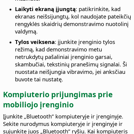
Laikyti ekraną įjungtą
: patikrinkite, kad
ekranas neišsijungtų, kol naudojate pateikčių
rengyklės skaidrių demonstravimo nuotolinį
valdymą.
Tylos veiksena
: įjunkite įrenginio tylos
režimą, kad demonstravimo metu
netrukdytų pašaliniai įrenginio garsai,
skambučiai, tekstinių pranešimų signalai. Ši
nuostata neišjungia vibravimo, jei anksčiau
buvote tai nustatę.
Kompiuterio prijungimas prie
mobiliojo įrenginio
Įjunkite „Bluetooth“ kompiuteryje ir įrenginyje.
Sekite nurodymus kompiuteryje ir įrenginyje ir
sujunkite juos „Bluetooth“ ryšiu. Kai kompiuteris