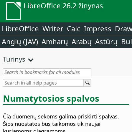
LibreOffice 26.2 žinynas
LibreOffice
Writer
Calc
Impress
Dra
Anglų (JAV)
Amharų
Arabų
Astūrų
Bu
Turinys
Numatytosios spalvos
Čia duomenų sekoms galima priskirti spalvas.
Šios nuostatos bus taikomos tik naujai
kuriamoms diagramoms.