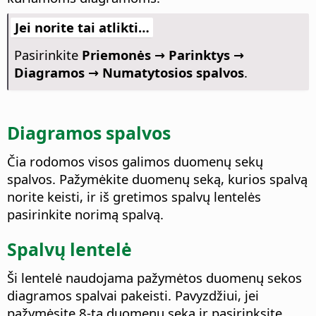
Jei norite tai atlikti…
Pasirinkite
Priemonės → Parinktys
→
Diagramos → Numatytosios spalvos
.
Diagramos spalvos
Čia rodomos visos galimos duomenų sekų
spalvos.
Pažymėkite duomenų seką, kurios spalvą
norite keisti, ir iš gretimos spalvų lentelės
pasirinkite norimą spalvą.
Spalvų lentelė
Ši lentelė naudojama pažymėtos duomenų sekos
diagramos spalvai pakeisti. Pavyzdžiui, jei
pažymėsite 8-tą duomenų seką ir pasirinksite