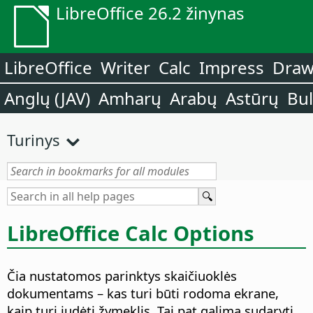
LibreOffice 26.2 žinynas
LibreOffice
Writer
Calc
Impress
Dra
Anglų (JAV)
Amharų
Arabų
Astūrų
Bu
Turinys
LibreOffice Calc Options
Čia nustatomos parinktys skaičiuoklės
dokumentams – kas turi būti rodoma ekrane,
kaip turi judėti žymeklis. Tai pat galima sudaryti