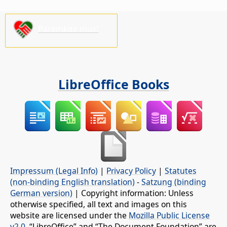
Paremkite mus!
LibreOffice Books
Impressum (Legal Info)
|
Privacy Policy
|
Statutes
(non-binding English translation)
-
Satzung (binding
German version)
| Copyright information: Unless
otherwise specified, all text and images on this
website are licensed under the
Mozilla Public License
v2.0
. “LibreOffice” and “The Document Foundation” are