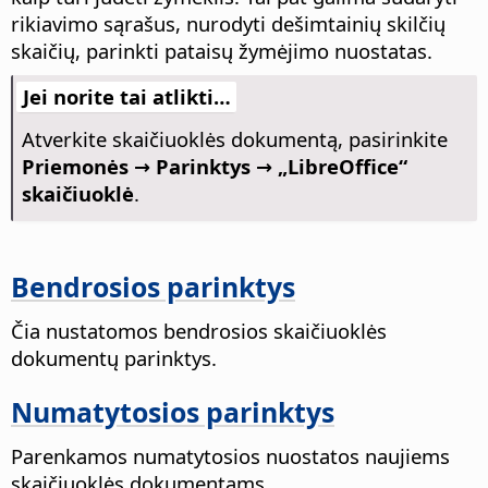
rikiavimo sąrašus, nurodyti dešimtainių skilčių
skaičių, parinkti pataisų žymėjimo nuostatas.
Jei norite tai atlikti…
Atverkite skaičiuoklės dokumentą, pasirinkite
Priemonės → Parinktys
→ „LibreOffice“
skaičiuoklė
.
Bendrosios parinktys
Čia nustatomos bendrosios skaičiuoklės
dokumentų parinktys.
Numatytosios parinktys
Parenkamos numatytosios nuostatos naujiems
skaičiuoklės dokumentams.