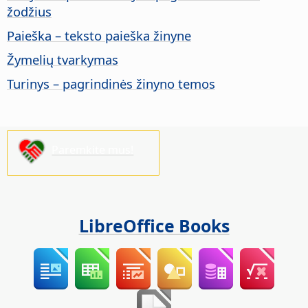
žodžius
Paieška – teksto paieška žinyne
Žymelių tvarkymas
Turinys – pagrindinės žinyno temos
Paremkite mus!
LibreOffice Books