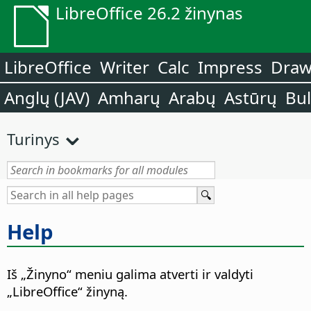
LibreOffice 26.2 žinynas
LibreOffice
Writer
Calc
Impress
Dra
Anglų (JAV)
Amharų
Arabų
Astūrų
Bu
Turinys
Help
Iš „Žinyno“ meniu galima atverti ir valdyti
„LibreOffice“ žinyną.