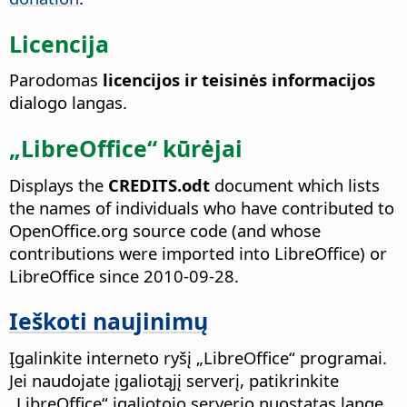
Licencija
Parodomas
licencijos ir teisinės informacijos
dialogo langas.
„LibreOffice“ kūrėjai
Displays the
CREDITS.odt
document which lists
the names of individuals who have contributed to
OpenOffice.org source code (and whose
contributions were imported into LibreOffice) or
LibreOffice since 2010-09-28.
Ieškoti naujinimų
Įgalinkite interneto ryšį „LibreOffice“ programai.
Jei naudojate įgaliotąjį serverį, patikrinkite
„LibreOffice“ įgaliotojo serverio nuostatas lange