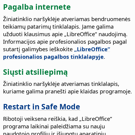
Pagalba internete
Žiniatinklio naršyklėje atveriamas bendruomenės
teikiamų patarimų tinklalapis.
Jame galima
užduoti klausimus apie „LibreOffice“ naudojimą.
Informacijos apie profesionalios pagalbos pagal
sutartį galimybes ieškokite
„LibreOffice“
profesionalios pagalbos tinklalapyje
.
Siųsti atsiliepimą
Žiniatinklio naršyklėje atveriamas tinklalapis,
kuriame galima pranešti apie klaidas programoje.
Restart in Safe Mode
Ribotoji veiksena reiškia, kad „LibreOffice“
programa laikinai paleidžiama su nauju
naudotojo profiliu ir išjungtu aparatiniu