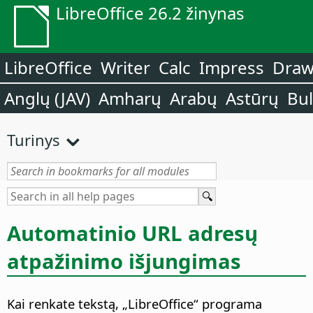
LibreOffice 26.2 žinynas
LibreOffice
Writer
Calc
Impress
Dra
Anglų (JAV)
Amharų
Arabų
Astūrų
Bu
Turinys
Automatinio URL adresų
atpažinimo išjungimas
Kai renkate tekstą, „LibreOffice“ programa