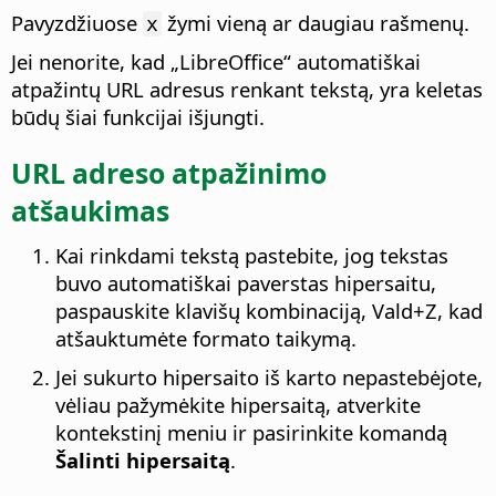
Pavyzdžiuose
žymi vieną ar daugiau rašmenų.
x
Jei nenorite, kad „LibreOffice“ automatiškai
atpažintų URL adresus renkant tekstą, yra keletas
būdų šiai funkcijai išjungti.
URL adreso atpažinimo
atšaukimas
Kai rinkdami tekstą pastebite, jog tekstas
buvo automatiškai paverstas hipersaitu,
paspauskite klavišų kombinaciją,
Vald
+Z, kad
atšauktumėte formato taikymą.
Jei sukurto hipersaito iš karto nepastebėjote,
vėliau pažymėkite hipersaitą, atverkite
kontekstinį meniu ir pasirinkite komandą
Šalinti hipersaitą
.