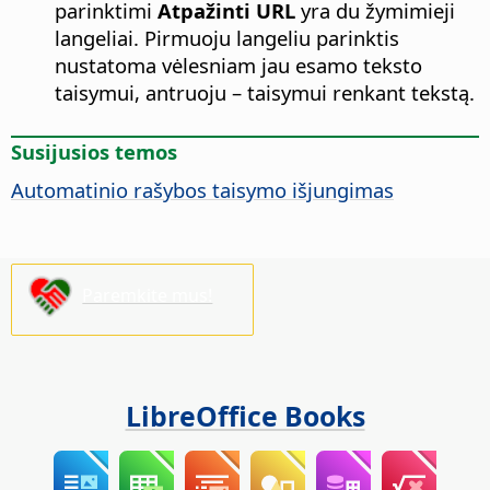
parinktimi
Atpažinti URL
yra du žymimieji
langeliai. Pirmuoju langeliu parinktis
nustatoma vėlesniam jau esamo teksto
taisymui, antruoju – taisymui renkant tekstą.
Susijusios temos
Automatinio rašybos taisymo išjungimas
Paremkite mus!
LibreOffice Books