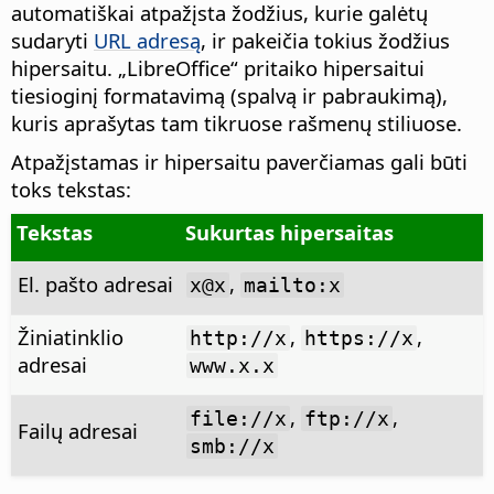
automatiškai atpažįsta žodžius, kurie galėtų
sudaryti
URL adresą
, ir pakeičia tokius žodžius
hipersaitu. „LibreOffice“ pritaiko hipersaitui
tiesioginį formatavimą (spalvą ir pabraukimą),
kuris aprašytas tam tikruose rašmenų stiliuose.
Atpažįstamas ir hipersaitu paverčiamas gali būti
toks tekstas:
Tekstas
Sukurtas hipersaitas
El. pašto adresai
,
x@x
mailto:x
Žiniatinklio
,
,
http://x
https://x
adresai
www.x.x
,
,
file://x
ftp://x
Failų adresai
smb://x