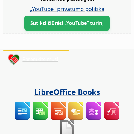
„YouTube“ privatumo politika
Sutikti žiūrėti „YouTube“ turinį
Paremkite mus!
LibreOffice Books