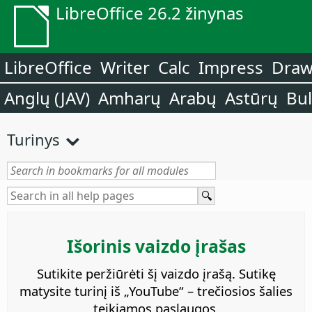
LibreOffice 26.2 žinynas
LibreOffice
Writer
Calc
Impress
Dra
Anglų (JAV)
Amharų
Arabų
Astūrų
Bu
Turinys
Išorinis vaizdo įrašas
Sutikite peržiūrėti šį vaizdo įrašą. Sutikę
matysite turinį iš „YouTube“ – trečiosios šalies
teikiamos paslaugos.