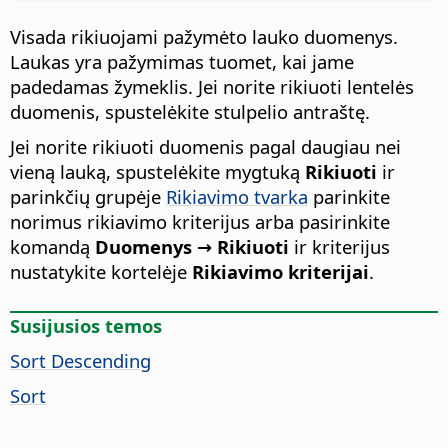
Visada rikiuojami pažymėto lauko duomenys.
Laukas yra pažymimas tuomet, kai jame
padedamas žymeklis. Jei norite rikiuoti lentelės
duomenis, spustelėkite stulpelio antraštę.
Jei norite rikiuoti duomenis pagal daugiau nei
vieną lauką, spustelėkite mygtuką
Rikiuoti
ir
parinkčių grupėje
Rikiavimo tvarka
parinkite
norimus rikiavimo kriterijus arba pasirinkite
komandą
Duomenys → Rikiuoti
ir kriterijus
nustatykite kortelėje
Rikiavimo kriterijai
.
Susijusios temos
Sort Descending
Sort