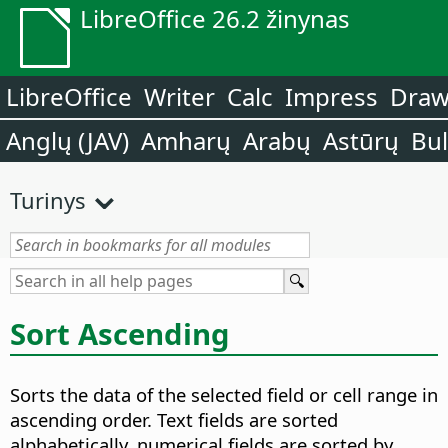
LibreOffice 26.2 žinynas
LibreOffice
Writer
Calc
Impress
Dra
Anglų (JAV)
Amharų
Arabų
Astūrų
Bu
Turinys
Sort Ascending
Sorts the data of the selected field or cell range in
ascending order.
Text fields are sorted
alphabetically, numerical fields are sorted by