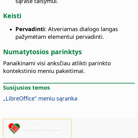
sąraše taisymui.
Keisti
Pervadinti
: Atveriamas dialogo langas
pažymėtam elementui pervadinti.
Numatytosios parinktys
Panaikinami visi anksčiau atlikti parinkto
kontekstinio meniu pakeitimai.
Susijusios temos
„LibreOffice“ meniu sąranka
Paremkite mus!