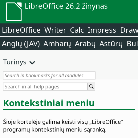
LibreOffice 26.2 žinynas
LibreOffice
Writer
Calc
Impress
Dra
Anglų (JAV)
Amharų
Arabų
Astūrų
Bu
Turinys
Kontekstiniai meniu
Šioje kortelėje galima keisti visų „LibreOffice“
programų kontekstinių meniu sąranką.