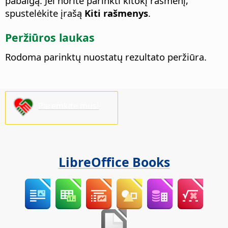
pabaigą. Jei norite parinkti kitokį rašmenį,
spustelėkite įrašą
Kiti rašmenys
.
Peržiūros laukas
Rodoma parinktų nuostatų rezultato peržiūra.
Paremkite mus!
LibreOffice Books