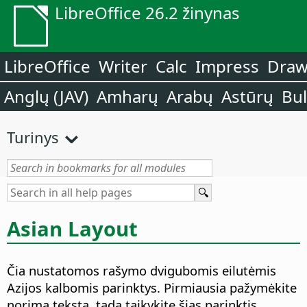
LibreOffice 26.2 žinynas
LibreOffice
Writer
Calc
Impress
Dra
Anglų (JAV)
Amharų
Arabų
Astūrų
Bu
Turinys
Asian Layout
Čia nustatomos rašymo dvigubomis eilutėmis
Azijos kalbomis parinktys. Pirmiausia pažymėkite
norimą tekstą, tada taikykite šias parinktis.