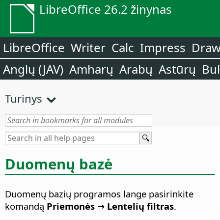
LibreOffice 26.2 žinynas
LibreOffice
Writer
Calc
Impress
Dra
Anglų (JAV)
Amharų
Arabų
Astūrų
Bu
Turinys
Duomenų bazė
Duomenų bazių programos lange pasirinkite
komandą
Priemonės → Lentelių filtras
.