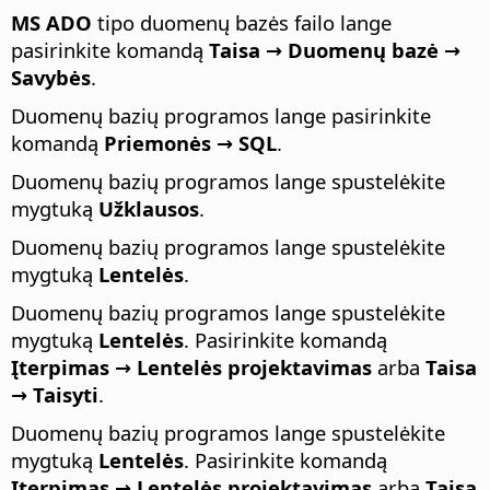
MS ADO
tipo duomenų bazės failo lange
pasirinkite komandą
Taisa → Duomenų bazė →
Savybės
.
Duomenų bazių programos lange pasirinkite
komandą
Priemonės → SQL
.
Duomenų bazių programos lange spustelėkite
mygtuką
Užklausos
.
Duomenų bazių programos lange spustelėkite
mygtuką
Lentelės
.
Duomenų bazių programos lange spustelėkite
mygtuką
Lentelės
. Pasirinkite komandą
Įterpimas → Lentelės projektavimas
arba
Taisa
→ Taisyti
.
Duomenų bazių programos lange spustelėkite
mygtuką
Lentelės
. Pasirinkite komandą
Įterpimas → Lentelės projektavimas
arba
Taisa