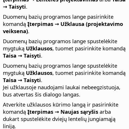
→ Taisyti
.
Duomenų bazių programos lange pasirinkite
komandą
Įterpimas → Užklausa (projektavimo
veiksena)
.
Duomenų bazių programos lange spustelėkite
mygtuką
Užklausos
, tuomet pasirinkite komandą
Taisa → Taisyti
.
Duomenų bazių programos lange spustelėkite
mygtuką
Užklausos
, tuomet pasirinkite komandą
Taisa → Taisyti
.
Jei užklausoje naudojami laukai nebeegzistuoja,
bus atvertas šis dialogo langas.
Atverkite užklausos kūrimo langą ir pasirinkite
komandą
Įterpimas → Naujas sąryšis
arba
dukart spustelėkite dviejų lentelių jungiamąją
liniją.