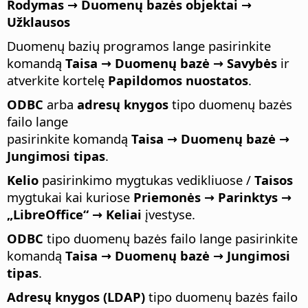
Rodymas → Duomenų bazės objektai →
Užklausos
Duomenų bazių programos lange pasirinkite
komandą
Taisa → Duomenų bazė → Savybės
ir
atverkite kortelę
Papildomos nuostatos
.
ODBC
arba
adresų knygos
tipo duomenų bazės
failo lange
pasirinkite komandą
Taisa → Duomenų bazė →
Jungimosi tipas
.
Kelio
pasirinkimo mygtukas vedikliuose /
Taisos
mygtukai kai kuriose
Priemonės → Parinktys
→
„LibreOffice“ → Keliai
įvestyse.
ODBC
tipo duomenų bazės failo lange pasirinkite
komandą
Taisa → Duomenų bazė → Jungimosi
tipas
.
Adresų knygos (LDAP)
tipo duomenų bazės failo