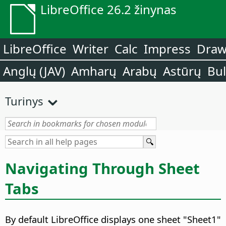
LibreOffice 26.2 žinynas
LibreOffice
Writer
Calc
Impress
Dra
Anglų (JAV)
Amharų
Arabų
Astūrų
Bu
Turinys
Navigating Through Sheet
Tabs
By default LibreOffice displays one sheet "Sheet1"