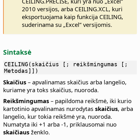
CEILING.PRECISE, kuri yra nuo „Excel“
2010 versijos, arba CEILING.XCL, kuri
eksportuojama kaip funkcija CEILING,
suderinama su „Excel“ versijomis.
Sintaksė
CEILING(skaičius [; reikšmingumas [;
Metodas]])
Skaičius
– apvalinamas skaičius arba langelio,
kuriame yra toks skaičius, nuoroda.
Reikšmingumas
– papildoma reikšmė, iki kurio
kartotinio apvalinamas nurodytas
skaičius
, arba
langelio, kur tokia reikšmė yra, nuoroda.
Numatyta iki +1 arba -1, priklausomai nuo
skaičiaus
ženklo.