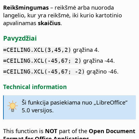
Reikšmingumas
– reikšmė arba nuoroda
langelio, kur yra reikšmė, iki kurio kartotinio
apvalinamas
skaičius
.
Pavyzdžiai
grąžina 4.
=CEILING.XCL(3,45,2)
grąžina -44.
=CEILING.XCL(-45,67; 2)
grąžino -46.
=CEILING.XCL(-45,67; -2)
Technical information
Ši funkcija pasiekiama nuo „LibreOffice“
5.0 versijos.
This function is
NOT
part of the
Open Document
Format for Office Applications