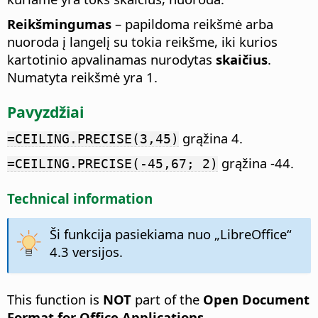
Reikšmingumas
– papildoma reikšmė arba
nuoroda į langelį su tokia reikšme, iki kurios
kartotinio apvalinamas nurodytas
skaičius
.
Numatyta reikšmė yra 1.
Pavyzdžiai
grąžina 4.
=CEILING.PRECISE(3,45)
grąžina -44.
=CEILING.PRECISE(-45,67; 2)
Technical information
Ši funkcija pasiekiama nuo „LibreOffice“
4.3 versijos.
This function is
NOT
part of the
Open Document
Format for Office Applications