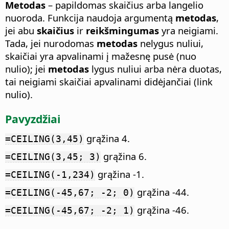
Metodas
– papildomas skaičius arba langelio
nuoroda. Funkcija naudoja argumentą
metodas
,
jei abu
skaičius
ir
reikšmingumas
yra neigiami.
Tada, jei nurodomas
metodas
nelygus nuliui,
skaičiai yra apvalinami į mažesnę pusė (nuo
nulio); jei
metodas
lygus nuliui arba nėra duotas,
tai neigiami skaičiai apvalinami didėjančiai (link
nulio).
Pavyzdžiai
grąžina 4.
=CEILING(3,45)
grąžina 6.
=CEILING(3,45; 3)
grąžina -1.
=CEILING(-1,234)
grąžina -44.
=CEILING(-45,67; -2; 0)
grąžina -46.
=CEILING(-45,67; -2; 1)