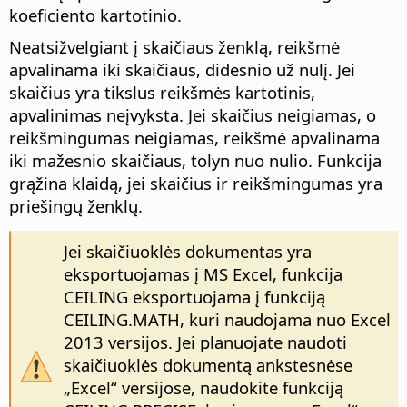
koeficiento kartotinio.
Neatsižvelgiant į skaičiaus ženklą, reikšmė
apvalinama iki skaičiaus, didesnio už nulį. Jei
skaičius yra tikslus reikšmės kartotinis,
apvalinimas neįvyksta. Jei skaičius neigiamas, o
reikšmingumas neigiamas, reikšmė apvalinama
iki mažesnio skaičiaus, tolyn nuo nulio. Funkcija
grąžina klaidą, jei skaičius ir reikšmingumas yra
priešingų ženklų.
Jei skaičiuoklės dokumentas yra
eksportuojamas į MS Excel, funkcija
CEILING eksportuojama į funkciją
CEILING.MATH, kuri naudojama nuo Excel
2013 versijos. Jei planuojate naudoti
skaičiuoklės dokumentą ankstesnėse
„Excel“ versijose, naudokite funkciją