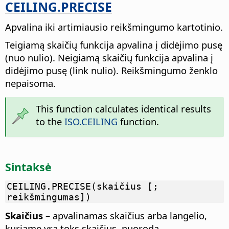
CEILING.PRECISE
Apvalina iki artimiausio reikšmingumo kartotinio.
Teigiamą skaičių funkcija apvalina į didėjimo pusę
(nuo nulio). Neigiamą skaičių funkcija apvalina į
didėjimo pusę (link nulio). Reikšmingumo ženklo
nepaisoma.
This function calculates identical results
to the
ISO.CEILING
function.
Sintaksė
CEILING.PRECISE(skaičius [;
reikšmingumas])
Skaičius
– apvalinamas skaičius arba langelio,
kuriame yra toks skaičius, nuoroda.