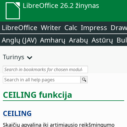
LibreOffice 26.2 žinynas
LibreOffice
Writer
Calc
Impress
Dra
Anglų (JAV)
Amharų
Arabų
Astūrų
Bu
Turinys
CEILING funkcija
CEILING
Skaičių apvalina iki artimiausio reikšmingumo