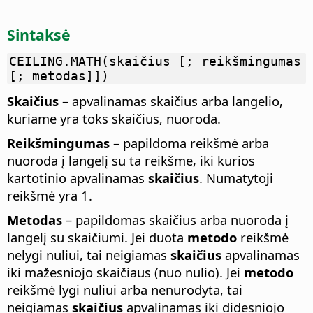
Sintaksė
CEILING.MATH(skaičius [; reikšmingumas
[; metodas]])
Skaičius
– apvalinamas skaičius arba langelio,
kuriame yra toks skaičius, nuoroda.
Reikšmingumas
– papildoma reikšmė arba
nuoroda į langelį su ta reikšme, iki kurios
kartotinio apvalinamas
skaičius
. Numatytoji
reikšmė yra 1.
Metodas
– papildomas skaičius arba nuoroda į
langelį su skaičiumi. Jei duota
metodo
reikšmė
nelygi nuliui, tai neigiamas
skaičius
apvalinamas
iki mažesniojo skaičiaus (nuo nulio). Jei
metodo
reikšmė lygi nuliui arba nenurodyta, tai
neigiamas
skaičius
apvalinamas iki didesniojo