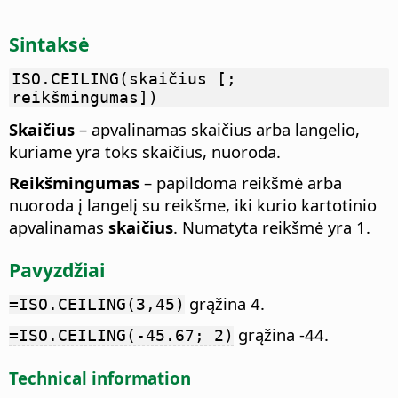
Sintaksė
ISO.CEILING(skaičius [;
reikšmingumas])
Skaičius
– apvalinamas skaičius arba langelio,
kuriame yra toks skaičius, nuoroda.
Reikšmingumas
– papildoma reikšmė arba
nuoroda į langelį su reikšme, iki kurio kartotinio
apvalinamas
skaičius
. Numatyta reikšmė yra 1.
Pavyzdžiai
grąžina 4.
=ISO.CEILING(3,45)
grąžina -44.
=ISO.CEILING(-45.67; 2)
Technical information