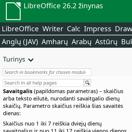
LibreOffice 26.2 žinynas
LibreOffice
Writer
Calc
Impress
Dra
Anglų (JAV)
Amharų
Arabų
Astūrų
Bu
Turinys
Savaitgalis
(papildomas parametras) – skaičius
arba teksto eilutė, nurodanti savaitgalio dienų
skaičių. Parametro skaičius reiškia šias savaitės
dienas:
Skaičius nuo 1 iki 7 reiškia dviejų dienų
savaitgalius ir nuo 11 iki 17 reiškia vienos dienos