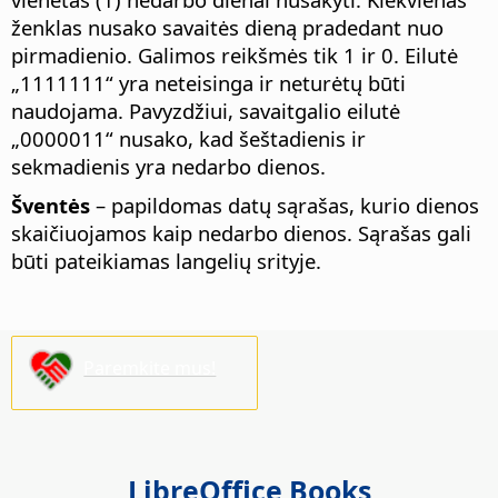
ženklas nusako savaitės dieną pradedant nuo
pirmadienio. Galimos reikšmės tik 1 ir 0. Eilutė
„1111111“ yra neteisinga ir neturėtų būti
naudojama. Pavyzdžiui, savaitgalio eilutė
„0000011“ nusako, kad šeštadienis ir
sekmadienis yra nedarbo dienos.
Šventės
– papildomas datų sąrašas, kurio dienos
skaičiuojamos kaip nedarbo dienos. Sąrašas gali
būti pateikiamas langelių srityje.
Paremkite mus!
LibreOffice Books