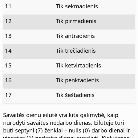
11
Tik sekmadienis
12
Tik pirmadienis
13
Tik antradienis
14
Tik trečiadienis
15
Tik ketvirtadienis
16
Tik penktadienis
17
Tik šeštadienis
Savaitės dienų eilutė yra kita galimybė, kaip
nurodyti savaitės nedarbo dienas. Eilutėje turi
būti septyni (7) ženklai – nulis (0) darbo dienai ir
vienetas (1) nedarbo dienai nusakyti. Kiekvienas