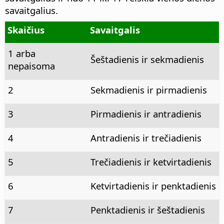
savaitgalius.
Skaičius
Savaitgalis
1 arba
Šeštadienis ir sekmadienis
nepaisoma
2
Sekmadienis ir pirmadienis
3
Pirmadienis ir antradienis
4
Antradienis ir trečiadienis
5
Trečiadienis ir ketvirtadienis
6
Ketvirtadienis ir penktadienis
7
Penktadienis ir šeštadienis