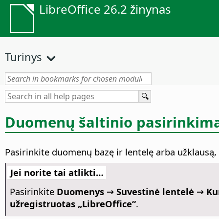
LibreOffice 26.2 žinynas
Turinys
Duomenų šaltinio pasirinkim
Pasirinkite duomenų bazę ir lentelę arba užklausą
Jei norite tai atlikti…
Pasirinkite
Duomenys → Suvestinė lentelė → Ku
užregistruotas „LibreOffice“
.