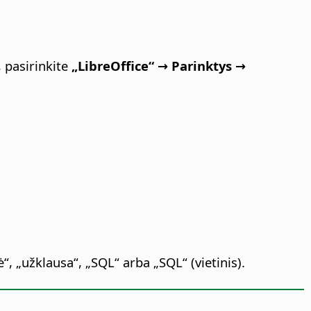
, pasirinkite
„LibreOffice“ → Parinktys
→
ė“, „užklausa“, „SQL“ arba „SQL“ (vietinis).