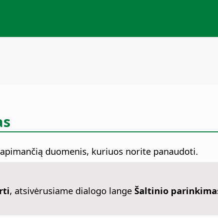
as
, apimančią duomenis, kuriuos norite panaudoti.
rti
, atsivėrusiame dialogo lange
Šaltinio parinkima