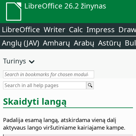
LibreOffice 26.2 žinynas
LibreOffice
Writer
Calc
Impress
Dra
Anglų (JAV)
Amharų
Arabų
Astūrų
Bu
Turinys
Skaidyti langą
Padalija esamą langą, atskirdama vieną dalį
aktyvaus lango viršutiniame kairiajame kampe.