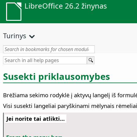
LibreOffice 26.2 žinynas
Turinys
Susekti priklausomybes
Brėžiama sekimo rodyklė į aktyvų langelį iš formul
Visi susekti langeliai paryškinami mėlynais rėmeliai
Jei norite tai atlikti…