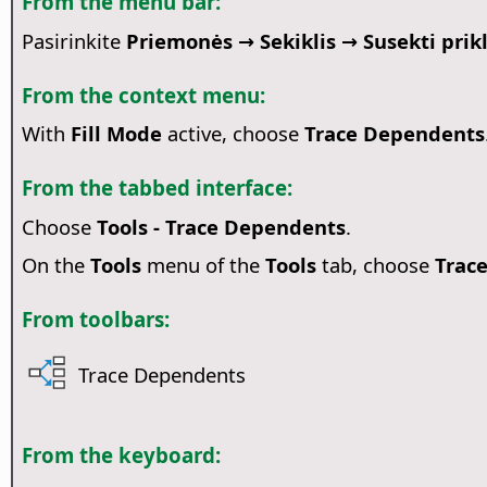
From the menu bar:
Pasirinkite
Priemonės → Sekiklis → Susekti pri
From the context menu:
With
Fill Mode
active, choose
Trace Dependents
From the tabbed interface:
Choose
Tools - Trace Dependents
.
On the
Tools
menu of the
Tools
tab, choose
Trac
From toolbars:
Trace Dependents
From the keyboard: