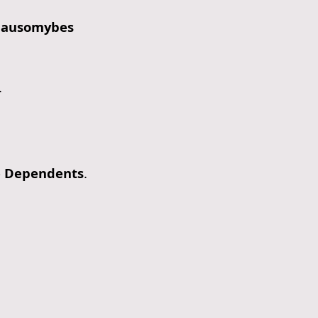
klausomybes
.
e Dependents
.