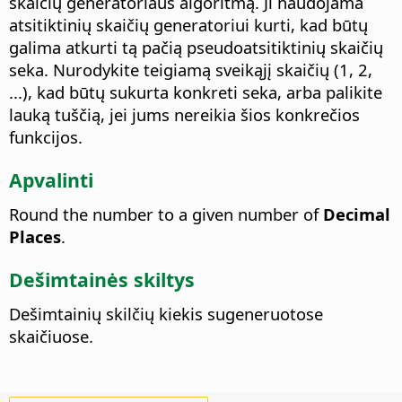
skaičių generatoriaus algoritmą. Ji naudojama
atsitiktinių skaičių generatoriui kurti, kad būtų
galima atkurti tą pačią pseudoatsitiktinių skaičių
seka. Nurodykite teigiamą sveikąjį skaičių (1, 2,
...), kad būtų sukurta konkreti seka, arba palikite
lauką tuščią, jei jums nereikia šios konkrečios
funkcijos.
Apvalinti
Round the number to a given number of
Decimal
Places
.
Dešimtainės skiltys
Dešimtainių skilčių kiekis sugeneruotose
skaičiuose.