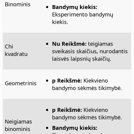
Binominis
Bandymų kiekis:
Eksperimento bandymų
kiekis.
Nu Reikšmė:
teigiamas
Chi
sveikasis skaičius, nurodantis
kvadratu
laisvės laipsnių skaičių.
p Reikšmė:
Kiekvieno
Geometrinis
bandymo sėkmės tikimybė.
p Reikšmė:
Kiekvieno
bandymo sėkmės tikimybė.
Neigiamas
Bandymų kiekis:
binominis