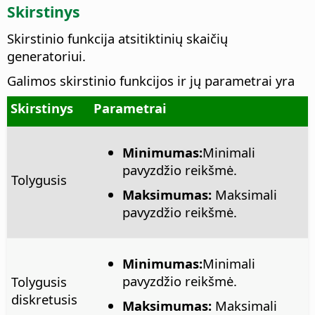
Skirstinys
Skirstinio funkcija atsitiktinių skaičių
generatoriui.
Galimos skirstinio funkcijos ir jų parametrai yra
Skirstinys
Parametrai
Minimumas:
Minimali
pavyzdžio reikšmė.
Tolygusis
Maksimumas:
Maksimali
pavyzdžio reikšmė.
Minimumas:
Minimali
pavyzdžio reikšmė.
Tolygusis
diskretusis
Maksimumas:
Maksimali