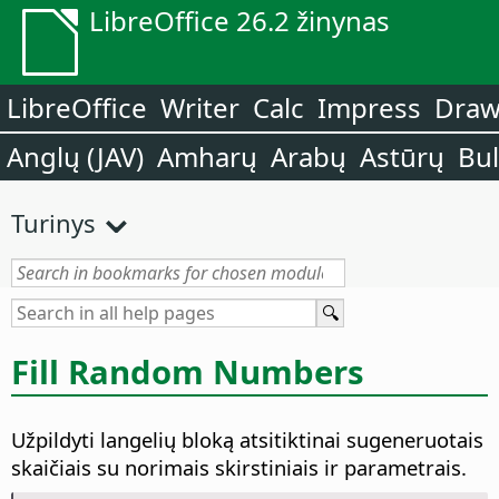
LibreOffice 26.2 žinynas
LibreOffice
Writer
Calc
Impress
Dra
Anglų (JAV)
Amharų
Arabų
Astūrų
Bu
Turinys
Fill Random Numbers
Užpildyti langelių bloką atsitiktinai sugeneruotais
skaičiais su norimais skirstiniais ir parametrais.