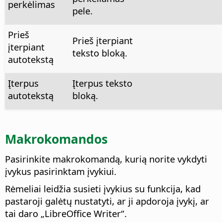
perkėlimas
pele.
Prieš
Prieš įterpiant
įterpiant
teksto bloką.
autotekstą
Įterpus
Įterpus teksto
autotekstą
bloką.
Makrokomandos
Pasirinkite makrokomandą, kurią norite vykdyti
įvykus pasirinktam įvykiui.
Rėmeliai leidžia susieti įvykius su funkcija, kad
pastaroji galėtų nustatyti, ar ji apdoroja įvykį, ar
tai daro „LibreOffice Writer“.