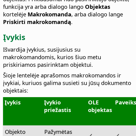
funkcija yra arba dialogo lango
Objektas
kortelėje
Makrokomanda
, arba dialogo lange
Priskirti makrokomandą
.
Įvykis
Išvardija įvykius, susijusius su
makrokomandomis, kurios šiuo metu
priskiriamos pasirinktam objektui.
Šioje lentelėje aprašomos makrokomandos ir
įvykiai, kuriuos galima susieti su jūsų dokumento
objektais:
Įvykis
Įvykio
OLE
Paveiks
priežastis
objektas
Objekto
Pažymėtas
✓
✓