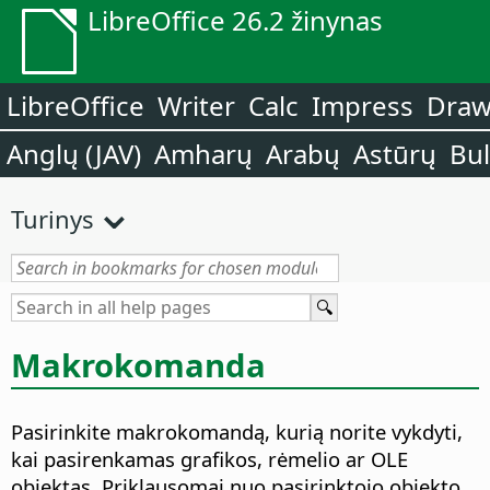
LibreOffice 26.2 žinynas
LibreOffice
Writer
Calc
Impress
Dra
Anglų (JAV)
Amharų
Arabų
Astūrų
Bu
Turinys
Makrokomanda
Pasirinkite makrokomandą, kurią norite vykdyti,
kai pasirenkamas grafikos, rėmelio ar OLE
objektas.
Priklausomai nuo pasirinktojo objekto,