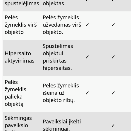
spustelėjimas
objektas.
Pelės
Pelės žymeklis
žymeklis virš
užvedamas virš
✓
✓
objekto
objekto.
Spustelimas
Hipersaito
objektui
✓
✓
aktyvinimas
priskirtas
hipersaitas.
Pelės
Pelės žymeklis
žymeklis
išeina už
✓
✓
palieka
objekto ribų.
objektą
Sėkmingas
Paveikslai įkelti
paveikslo
✓
sėkmingai.