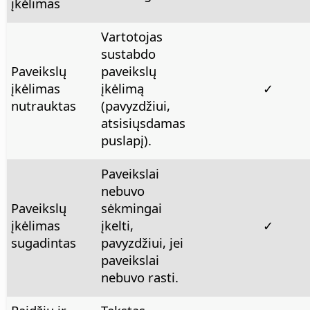
įkėlimas
Vartotojas
sustabdo
Paveikslų
paveikslų
įkėlimas
įkėlimą
✓
nutrauktas
(pavyzdžiui,
atsisiųsdamas
puslapį).
Paveikslai
nebuvo
Paveikslų
sėkmingai
įkėlimas
įkelti,
✓
sugadintas
pavyzdžiui, jei
paveikslai
nebuvo rasti.