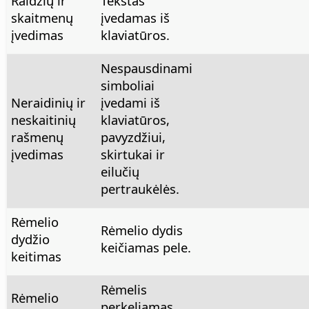
Raidžių ir
Tekstas
skaitmenų
įvedamas iš
įvedimas
klaviatūros.
Nespausdinami
simboliai
Neraidinių ir
įvedami iš
neskaitinių
klaviatūros,
rašmenų
pavyzdžiui,
įvedimas
skirtukai ir
eilučių
pertraukėlės.
Rėmelio
Rėmelio dydis
dydžio
keičiamas pele.
keitimas
Rėmelis
Rėmelio
perkeliamas