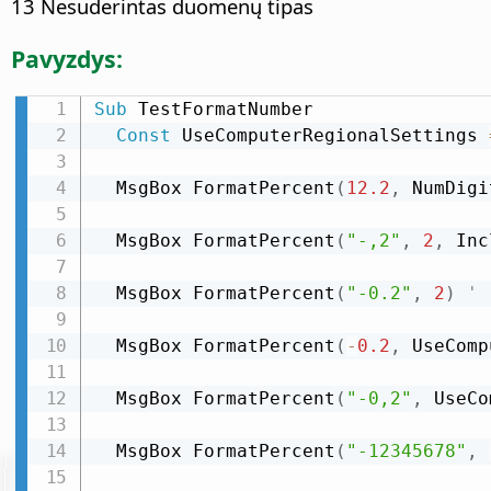
13 Nesuderintas duomenų tipas
Pavyzdys:
Sub
 TestFormatNumber

Const
 UseComputerRegionalSettings 
  MsgBox FormatPercent
(
12.2
,
 NumDigi
  MsgBox FormatPercent
(
"-,2"
,
2
,
 Inc
  MsgBox FormatPercent
(
"-0.2"
,
2
)
' 
  MsgBox FormatPercent
(
-
0.2
,
 UseComp
  MsgBox FormatPercent
(
"-0,2"
,
 UseCo
  MsgBox FormatPercent
(
"-12345678"
,