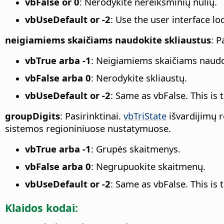
vbFalse or 0
: Nerodykite nereikšminių nulių.
vbUseDefault or -2
: Use the user interface lo
neigiamiems skaičiams naudokite skliaustus
: P
vbTrue arba -1
: Neigiamiems skaičiams naudok
vbFalse arba 0
: Nerodykite skliaustų.
vbUseDefault or -2
: Same as vbFalse. This is
groupDigits
: Pasirinktinai.
vbTriState
išvardijimų r
sistemos regioniniuose nustatymuose.
vbTrue arba -1
: Grupės skaitmenys.
vbFalse arba 0
: Negrupuokite skaitmenų.
vbUseDefault or -2
: Same as vbFalse. This is
Klaidos kodai: