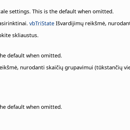
cale settings. This is the default when omitted.
asirinktinai.
vbTriState
Išvardijimų reikšmė, nurodanti,
ite skliaustus.
 the default when omitted.
eikšmė, nurodanti skaičių grupavimui (tūkstančių vie
 the default when omitted.