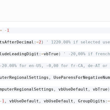
=
-
1
tsAfterDecimal
:
=
2
)
' 1220.00% if selected use
ludeLeadingDigit
:
=
vbTrue
)
' -20,00% if french
-20.00% for en-US, -0,00 for fr-CA, de-AT or 
uterRegionalSettings
,
 UseParensForNegativeNum
mputerRegionalSettings
,
 vbUseDefault
,
 vbTrue
)
-
1
,
 vbUseDefault
,
 vbUseDefault
,
 GroupDigits
:
=