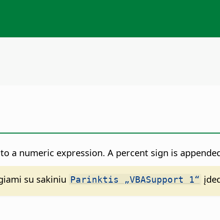
to a numeric expression. A percent sign is appended
ngiami su sakiniu
įde
Parinktis „VBASupport 1“