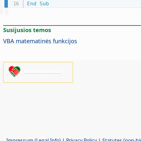
End
Sub
Susijusios temos
VBA matematinės funkcijos
Paremkite mus!
Impressum (Legal Info)
|
Privacy Policy
|
Statutes (non-bi