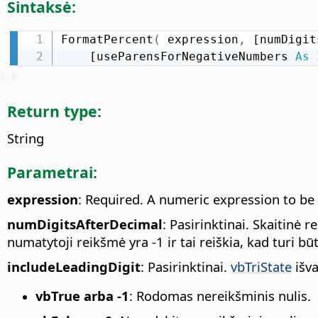
Sintaksė:
FormatPercent
(
 expression
,
 [numDigit
    [useParensForNegativeNumbers 
As
Return type:
String
Parametrai:
expression
: Required. A numeric expression to be
numDigitsAfterDecimal
: Pasirinktinai. Skaitinė
numatytoji reikšmė yra -1 ir tai reiškia, kad turi b
includeLeadingDigit
: Pasirinktinai.
vbTriState
išva
vbTrue arba -1
: Rodomas nereikšminis nulis.