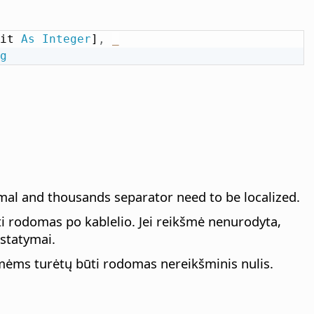
it 
As
Integer
]
,
_
g
imal and thousands separator need to be localized.
ūti rodomas po kablelio. Jei reikšmė nenurodyta,
ustatymai.
mėms turėtų būti rodomas nereikšminis nulis.