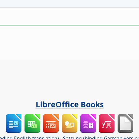
LibreOffice Books
nding English translation)
-
Satzung (binding German versio