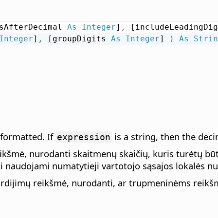
sAfterDecimal 
As
Integer
]
,
 [includeLeadingDig
Integer
]
,
 [groupDigits 
As
Integer
] 
)
As
Strin
 formatted. If
is a string, then the dec
expression
 reikšmė, nurodanti skaitmenų skaičių, kuris turėtų b
ūti naudojami numatytieji vartotojo sąsajos lokalės n
rdijimų reikšmė, nurodanti, ar trupmeninėms reikš