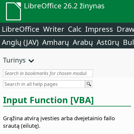
LibreOffice 26.2 žinynas
LibreOffice
Writer
Calc
Impress
Dra
Anglų (JAV)
Amharų
Arabų
Astūrų
Bu
Turinys
Input Function [VBA]
Grąžina atvirą įvesties arba dvejetainio failo
srautą (eilutę).