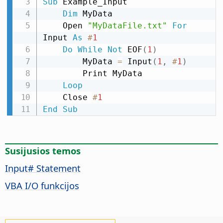
Sub
 Example_Input

Dim
 MyData

    Open 
"MyDataFile.txt"
For
Input 
As
#
1
Do
While
Not
 EOF
(
1
)
        MyData 
=
 Input
(
1
,
#
1
)
        Print MyData

Loop
    Close 
#
1
End
Sub
Susijusios temos
Input# Statement
VBA I/O funkcijos