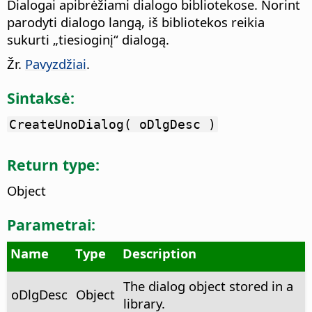
Dialogai apibrėžiami dialogo bibliotekose. Norint
parodyti dialogo langą, iš bibliotekos reikia
sukurti „tiesioginį“ dialogą.
Žr.
Pavyzdžiai
.
Sintaksė:
CreateUnoDialog( oDlgDesc )
Return type:
Object
Parametrai:
Name
Type
Description
The dialog object stored in a
oDlgDesc
Object
library.