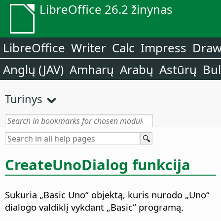
LibreOffice 26.2 žinynas
LibreOffice
Writer
Calc
Impress
Dra
Anglų (JAV)
Amharų
Arabų
Astūrų
Bu
Turinys
CreateUnoDialog funkcija
Sukuria „Basic Uno“ objektą, kuris nurodo „Uno“
dialogo valdiklį vykdant „Basic“ programą.