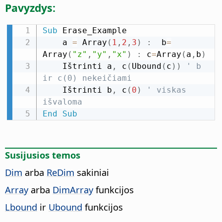
Pavyzdys:
Sub
 Erase_Example

    a 
=
 Array
(
1
,
2
,
3
)
:
  b
=
Array
(
"z"
,
"y"
,
"x"
)
:
 c
=
Array
(
a
,
b
)
    Ištrinti a
,
 c
(
Ubound
(
c
)
)
' b 
ir c(0) nekeičiami
    Ištrinti b
,
 c
(
0
)
' viskas 
išvaloma
End
Sub
Susijusios temos
Dim
arba
ReDim
sakiniai
Array
arba
DimArray
funkcijos
Lbound
ir
Ubound
funkcijos