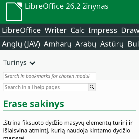
LibreOffice 26.2 žinynas
LibreOffice
Writer
Calc
Impress
Dra
Anglų (JAV)
Amharų
Arabų
Astūrų
Bu
Turinys
Erase sakinys
Ištrina fiksuoto dydžio masyvų elementų turinį ir
išlaisvina atmintį, kurią naudoja kintamo dydžio
masyvai.