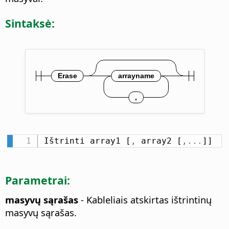
Sintaksė:
Ištrinti array1 [
,
 array2 [
,
.
.
.
]]
Parametrai:
masyvų sąrašas
- Kableliais atskirtas ištrintinų
masyvų sąrašas.