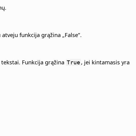
nų.
u atveju funkcija grąžina „False“.
 tekstai. Funkcija grąžina
, jei kintamasis yra
True