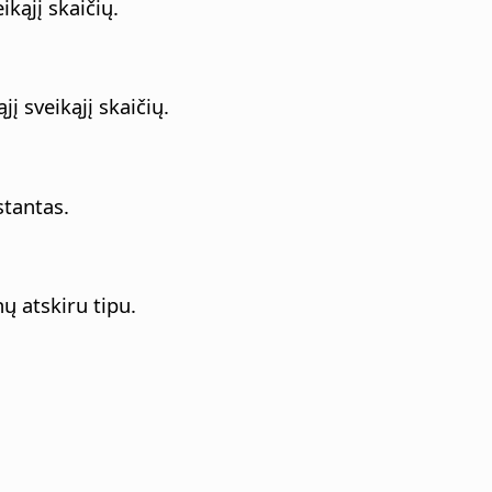
ikąjį skaičių.
jį sveikąjį skaičių.
stantas.
nų atskiru tipu.