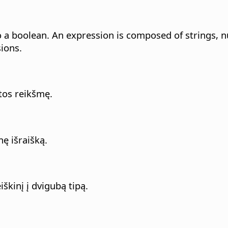
to a boolean. An expression is composed of strings,
ions.
atos reikšmę.
nę išraišką.
iškinį į dvigubą tipą.