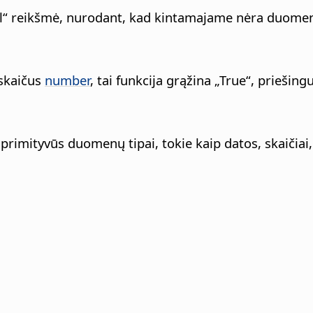
ull“ reikšmė, nurodant, kad kintamajame nėra duome
 skaičus
number
, tai funkcija grąžina „True“, priešing
 primityvūs duomenų tipai, tokie kaip datos, skaičiai,