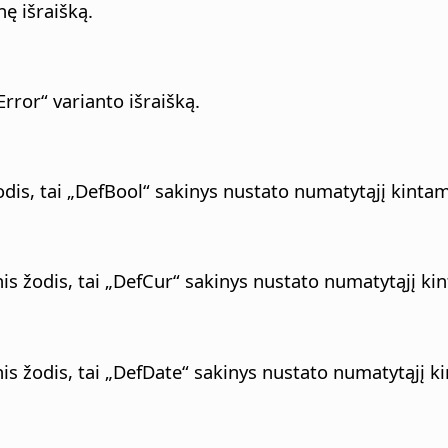
nę išraišką.
Error“ varianto išraišką.
odis, tai „DefBool“ sakinys nustato numatytąjį kint
is žodis, tai „DefCur“ sakinys nustato numatytąjį ki
is žodis, tai „DefDate“ sakinys nustato numatytąjį k