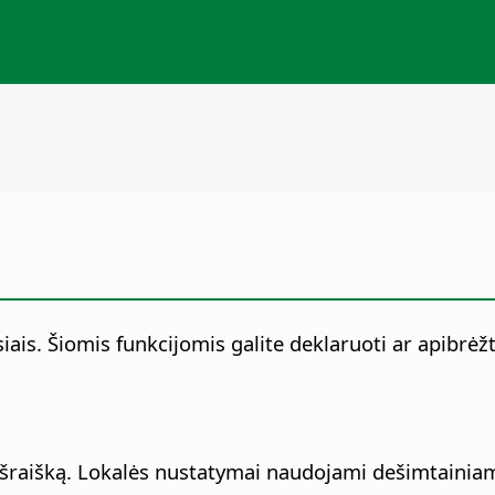
aisiais. Šiomis funkcijomis galite deklaruoti ar apibr
os išraišką. Lokalės nustatymai naudojami dešimtainia