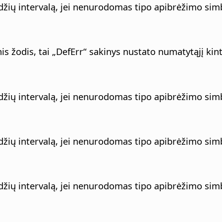
ių intervalą, jei nenurodomas tipo apibrėžimo simbo
s žodis, tai „DefErr“ sakinys nustato numatytąjį kin
ių intervalą, jei nenurodomas tipo apibrėžimo simbo
ių intervalą, jei nenurodomas tipo apibrėžimo simbo
ių intervalą, jei nenurodomas tipo apibrėžimo simbo