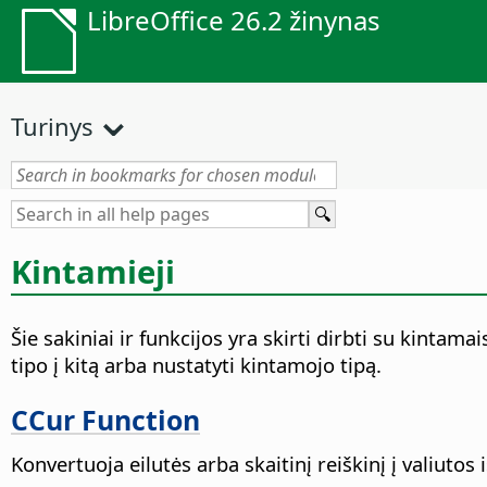
LibreOffice 26.2 žinynas
Turinys
Kintamieji
Šie sakiniai ir funkcijos yra skirti dirbti su kintam
tipo į kitą arba nustatyti kintamojo tipą.
CCur Function
Konvertuoja eilutės arba skaitinį reiškinį į valiut