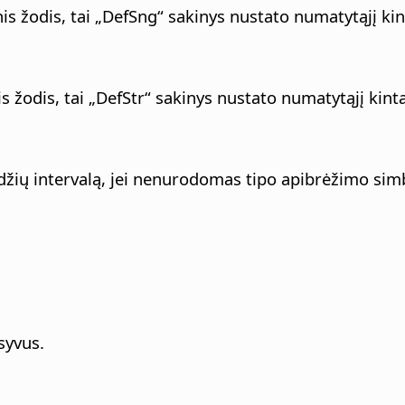
is žodis, tai „DefSng“ sakinys nustato numatytąjį ki
s žodis, tai „DefStr“ sakinys nustato numatytąjį kin
ių intervalą, jei nenurodomas tipo apibrėžimo simbo
syvus.