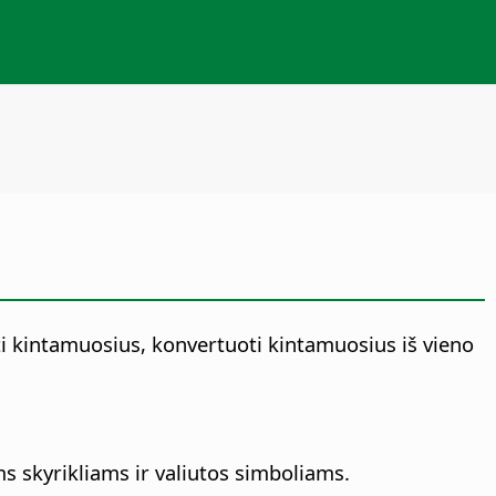
ėžti kintamuosius, konvertuoti kintamuosius iš vieno
ms skyrikliams ir valiutos simboliams.