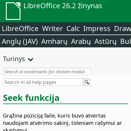
LibreOffice 26.2 žinynas
LibreOffice
Writer
Calc
Impress
Dra
Anglų (JAV)
Amharų
Arabų
Astūrų
Bu
Turinys
Seek funkcija
Grąžina poziciją faile, kuris buvo atvertas
naudojant atvėrimo sakinį, toleniam rašymui ar
skaitymui .