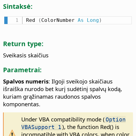
Sintaksė:
Red 
(
ColorNumber 
As
Long
)
Return type:
Sveikasis skaičius
Parametrai:
Spalvos numeris
: Ilgoji sveikojo skaičiaus
išraiška nurodo bet kurį sudėtinį spalvų kodą,
kuriam grąžinamas raudonos spalvos
komponentas.
Under VBA compatibility mode (
Option
), the function Red() is
VBASupport 1
incompatible with VBA colors, when color