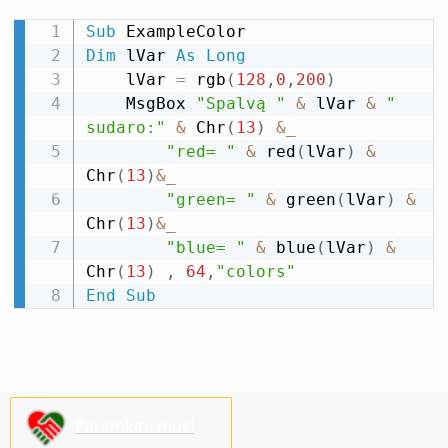
Sub
Dim
 lVar 
As
Long
    lVar 
=
 rgb
(
128
,
0
,
200
)
    MsgBox 
"Spalvą "
&
 lVar 
&
" 
sudaro:"
&
 Chr
(
13
)
&
_
"red= "
&
 red
(
lVar
)
&
Chr
(
13
)
&
_
"green= "
&
 green
(
lVar
)
&
Chr
(
13
)
&
_
"blue= "
&
 blue
(
lVar
)
&
Chr
(
13
)
,
64
,
"colors"
End
Sub
Paremkite mus!