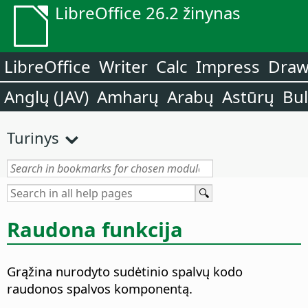
LibreOffice 26.2 žinynas
LibreOffice
Writer
Calc
Impress
Dra
Anglų (JAV)
Amharų
Arabų
Astūrų
Bu
Turinys
Raudona funkcija
Grąžina nurodyto sudėtinio spalvų kodo
raudonos spalvos komponentą.