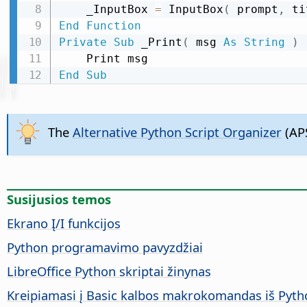
    _InputBox 
=
 InputBox
(
 prompt
,
 ti
End
Function
Private
Sub
 _Print
(
 msg 
As
String
)
End
Sub
The
Alternative Python Script Organizer
(APS
Susijusios temos
Ekrano Į/I funkcijos
Python programavimo pavyzdžiai
LibreOffice Python skriptai žinynas
Kreipiamasi į Basic kalbos makrokomandas iš Pyth