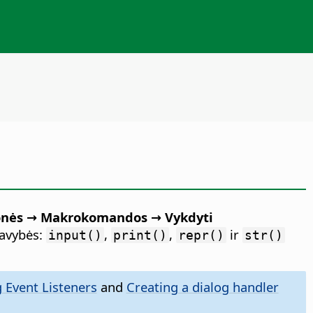
nės → Makrokomandos → Vykdyti
savybės:
,
,
ir
input()
print()
repr()
str()
 Event Listeners
and
Creating a dialog handler