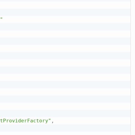
"
tProviderFactory"
,