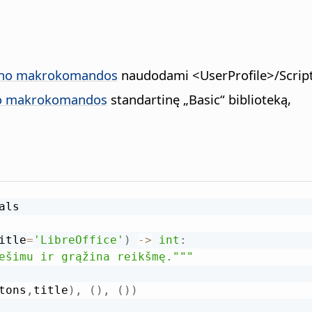
no makrokomandos
naudodami <UserProfile>/Scrip
 makrokomandos
standartinę „Basic“ biblioteką,
ls

itle
=
'LibreOffice'
)
-
>
int
:
ešimu ir grąžina reikšmę."""
tons
,
title
)
,
(
)
,
(
)
)