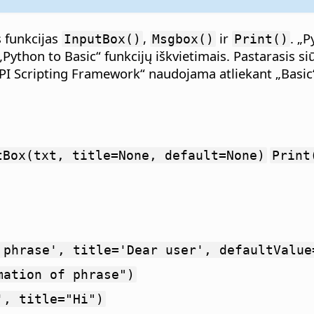
s funkcijas
,
ir
. „
InputBox()
Msgbox()
Print()
ython to Basic“ funkcijų iškvietimais. Pastarasis siūlo
I Scripting Framework“ naudojama atliekant „Basic“, 
tBox(txt, title=None, default=None)
Print
 phrase', title='Dear user', defaultValue
mation of phrase")
', title="Hi")