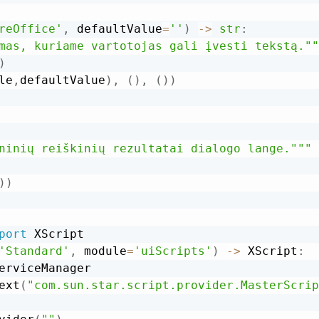
reOffice'
,
 defaultValue
=
''
)
-
>
str
:
mas, kuriame vartotojas gali įvesti tekstą.""
)
le
,
defaultValue
)
,
(
)
,
(
)
)
ninių reiškinių rezultatai dialogo lange."""
)
)
port
'Standard'
,
 module
=
'uiScripts'
)
-
>
 XScript
:
erviceManager

ext
(
"com.sun.star.script.provider.MasterScrip