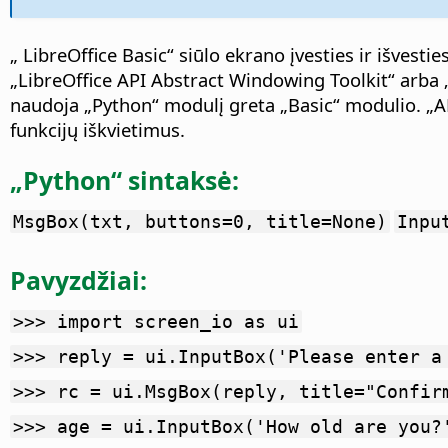
„ LibreOffice Basic“ siūlo ekrano įvesties ir išvestie
„LibreOffice API Abstract Windowing Toolkit“ arba „P
naudoja „Python“ modulį greta „Basic“ modulio. „AP
funkcijų iškvietimus.
„Python“ sintaksė:
MsgBox(txt, buttons=0, title=None)
Inpu
Pavyzdžiai:
>>> import screen_io as ui
>>> reply = ui.InputBox('Please enter a
>>> rc = ui.MsgBox(reply, title="Confir
>>> age = ui.InputBox('How old are you?