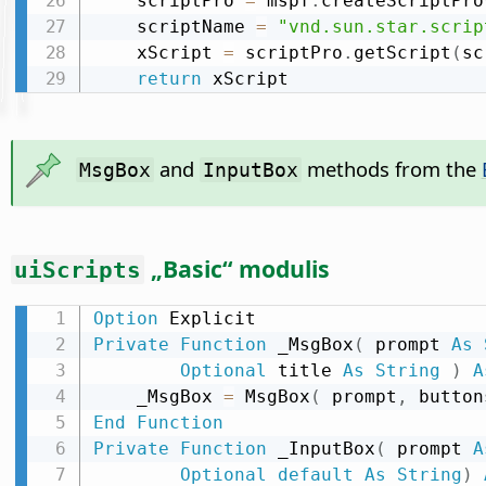
    scriptPro 
=
 mspf
.
createScriptPro
    scriptName 
=
"vnd.sun.star.scrip
    xScript 
=
 scriptPro
.
getScript
(
sc
return
 xScript
and
methods from the
MsgBox
InputBox
„Basic“ modulis
uiScripts
Option
Private
Function
 _MsgBox
(
 prompt 
As
Optional
 title 
As
String
)
A
    _MsgBox 
=
 MsgBox
(
 prompt
,
 button
End
Function
Private
Function
 _InputBox
(
 prompt 
A
Optional
default
As
String
)