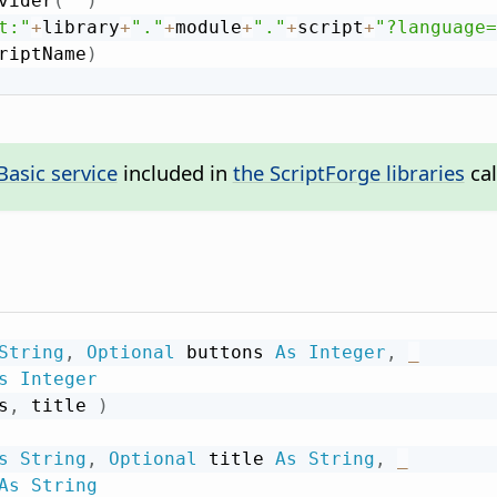
vider
(
""
)
t:"
+
library
+
"."
+
module
+
"."
+
script
+
"?language=
riptName
)
Basic service
included in
the ScriptForge libraries
cal
String
,
Optional
 buttons 
As
Integer
,
_
s
Integer
s
,
 title 
)
s
String
,
Optional
 title 
As
String
,
_
As
String