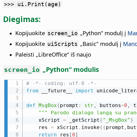
>>> ui.Print(age)
Diegimas:
Kopijuokite
„Python“ modulį į
Ma
screen_io
Kopijuokite
„Basic“ modulį į
Mano
uiScripts
Paleisti „LibreOffice“ iš naujo
„Python“ modulis
screen_io
# -*- coding: utf-8 -*-
from
 __future__ 
import
 unicode_litera
def
MsgBox
(
prompt
:
str
,
 buttons
=
0
,
 t
""" Parodo dialogo langą su pran
    xScript 
=
 _getScript
(
"_MsgBox"
)
    res 
=
 xScript
.
invoke
(
(
prompt
,
but
return
 res
[
0
]