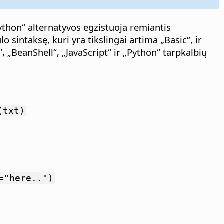
Python“ alternatyvos egzistuoja remiantis
 sintaksę, kuri yra tikslingai artima „Basic“, ir
„BeanShell“, „JavaScript“ ir „Python“ tarpkalbių
(txt)
="here..")