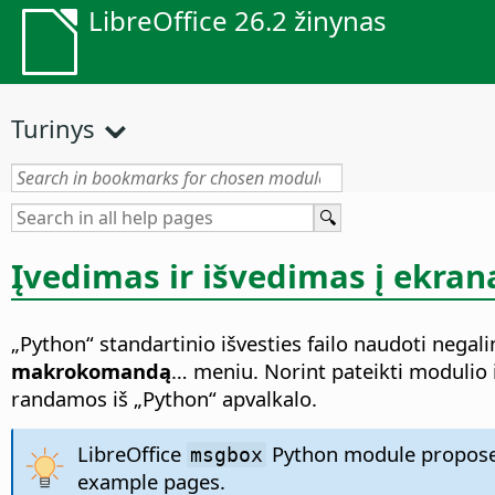
LibreOffice 26.2 žinynas
Turinys
Įvedimas ir išvedimas į ekran
„Python“ standartinio išvesties failo naudoti neg
makrokomandą
… meniu. Norint pateikti modulio i
randamos iš „Python“ apvalkalo.
LibreOffice
Python module propos
msgbox
example pages.