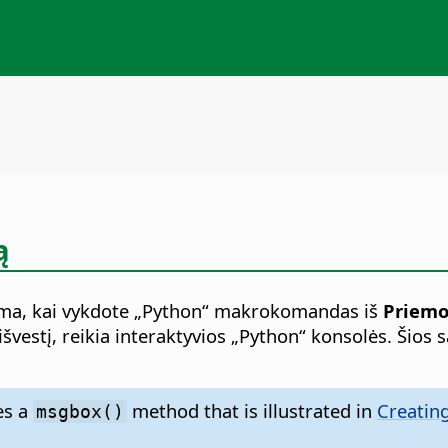
ą
alima, kai vykdote „Python“ makrokomandas iš
Priemo
švestį, reikia interaktyvios „Python“ konsolės. Šios 
es a
method that is illustrated in
Creating
msgbox()