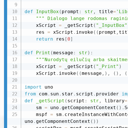
def
InputBox
(
prompt
:
str
,
 title
=
'Lib
""" Dialogo lange rodomas ragini
    xScript 
=
 _getScript
(
"_InputBox"
    res 
=
 xScript
.
invoke
(
(
prompt
,
tit
return
 res
[
0
]
def
Print
(
message
:
str
)
:
"""Nurodytų eilučių arba skaitme
    xScript 
=
 _getScript
(
"_Print"
)
    xScript
.
invoke
(
(
message
,
)
,
(
)
,
(
import
from
 com
.
sun
.
star
.
script
.
provider 
im
def
_getScript
(
script
:
str
,
 library
=
    sm 
=
 uno
.
getComponentContext
(
)
.
S
    mspf 
=
 sm
.
createInstanceWithCont
uno
.
getComponentContext
(
)
)