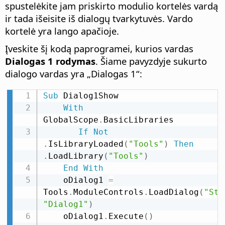
spustelėkite jam priskirto modulio kortelės vardą
ir tada išeisite iš dialogų tvarkytuvės. Vardo
kortelė yra lango apačioje.
Įveskite šį kodą paprogramei, kurios vardas
Dialogas 1 rodymas
. Šiame pavyzdyje sukurto
dialogo vardas yra „Dialogas 1“:
Sub
 Dialog1Show

With
GlobalScope
.
BasicLibraries

If
Not
.
IsLibraryLoaded
(
"Tools"
)
Then
.
LoadLibrary
(
"Tools"
)
End
With
    oDialog1 
=
Tools
.
ModuleControls
.
LoadDialog
(
"Sta
"Dialog1"
)
    oDialog1
.
Execute
(
)