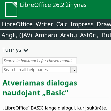
LibreOffice 26.2 žinynas
LibreOffice
Writer
Calc
Impress
Dra
Anglų (JAV)
Amharų
Arabų
Astūrų
Bu
Turinys
Atveriamas dialogas
naudojant „Basic“
„LibreOffice“
BASIC lange dialogui, kurį sukūrėte,