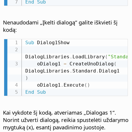
End
Sub
Nenaudodami „Įkelti dialogą“ galite iškvieti šį
kodą:
Sub
 Dialog1Show

DialogLibraries
.
LoadLibrary
(
"Standar
    oDialog1 
=
 CreateUnoDialog
(
DialogLibraries
.
Standard
.
Dialog1 
)
    oDialog1
.
Execute
(
)
End
Sub
Kai vykdote šį kodą, atveriamas „Dialogas 1“.
Norint užverti dialogą, reikia spustelėti uždarymo
mygtuką (x), esantį pavadinimo juostoje.